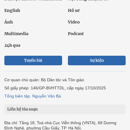
English
Hồ sơ
Ảnh
Video
Multimedia
Podcast
24h qua
Tuyến bài
Sự kiện
Cơ quan chủ quản: Bộ Dân tộc và Tôn giáo
Số giấy phép: 146/GP-BVHTTDL, cấp ngày 17/10/2025
Tổng biên tập: Nguyễn Văn Bá
Liên hệ tòa soạn
Địa chỉ: Tầng 18, Toà nhà Cục Viễn thông (VNTA), 68 Dương
Đình Nghệ, phường Cầu Giấy, TP. Hà Nội.