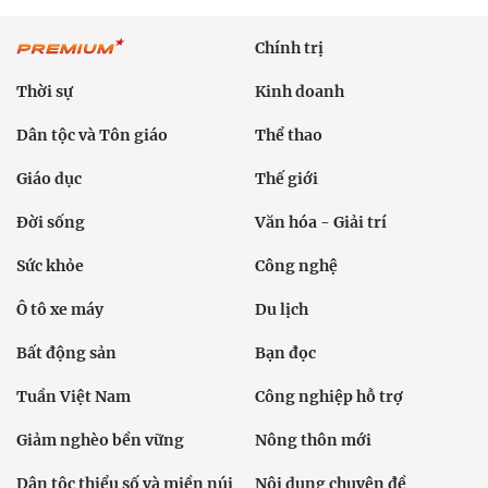
Chính trị
Thời sự
Kinh doanh
Dân tộc và Tôn giáo
Thể thao
Giáo dục
Thế giới
Đời sống
Văn hóa - Giải trí
Sức khỏe
Công nghệ
Ô tô xe máy
Du lịch
Bất động sản
Bạn đọc
Tuần Việt Nam
Công nghiệp hỗ trợ
Giảm nghèo bền vững
Nông thôn mới
Dân tộc thiểu số và miền núi
Nội dung chuyên đề