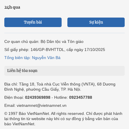
24h qua
Tuyến bài
Sự kiện
Cơ quan chủ quản: Bộ Dân tộc và Tôn giáo
Số giấy phép: 146/GP-BVHTTDL, cấp ngày 17/10/2025
Tổng biên tập: Nguyễn Văn Bá
Liên hệ tòa soạn
Địa chỉ: Tầng 18, Toà nhà Cục Viễn thông (VNTA), 68 Dương
Đình Nghệ, phường Cầu Giấy, TP. Hà Nội.
Điện thoại:
02439369898
- Hotline:
0923457788
Email: vietnamnet@vietnamnet.vn
© 1997 Báo VietNamNet. All rights reserved. Chỉ được phát hành
lại thông tin từ website này khi có sự đồng ý bằng văn bản của
báo VietNamNet.