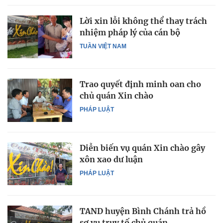
Lời xin lỗi không thể thay trách
nhiệm pháp lý của cán bộ
TUẦN VIỆT NAM
Trao quyết định minh oan cho
chủ quán Xin chào
PHÁP LUẬT
Diễn biến vụ quán Xin chào gây
xôn xao dư luận
PHÁP LUẬT
TAND huyện Bình Chánh trả hồ
sơ vụ truy tố chủ quán