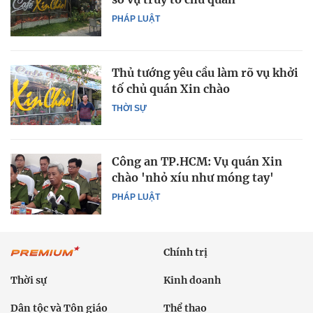
PHÁP LUẬT
Thủ tướng yêu cầu làm rõ vụ khởi
tố chủ quán Xin chào
THỜI SỰ
Công an TP.HCM: Vụ quán Xin
chào 'nhỏ xíu như móng tay'
PHÁP LUẬT
Chính trị
Thời sự
Kinh doanh
Dân tộc và Tôn giáo
Thể thao