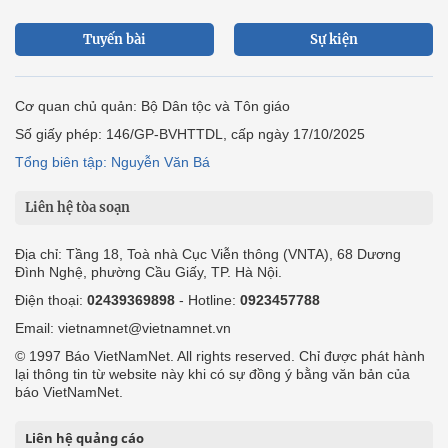
Tuyến bài
Sự kiện
Cơ quan chủ quản: Bộ Dân tộc và Tôn giáo
Số giấy phép: 146/GP-BVHTTDL, cấp ngày 17/10/2025
Tổng biên tập: Nguyễn Văn Bá
Liên hệ tòa soạn
Địa chỉ: Tầng 18, Toà nhà Cục Viễn thông (VNTA), 68 Dương
Đình Nghệ, phường Cầu Giấy, TP. Hà Nội.
Điện thoại:
02439369898
- Hotline:
0923457788
Email: vietnamnet@vietnamnet.vn
© 1997 Báo VietNamNet. All rights reserved. Chỉ được phát hành
lại thông tin từ website này khi có sự đồng ý bằng văn bản của
báo VietNamNet.
Liên hệ quảng cáo