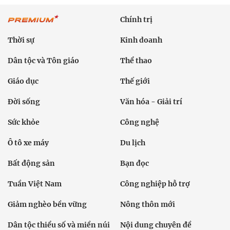
Chính trị
Thời sự
Kinh doanh
Dân tộc và Tôn giáo
Thể thao
Giáo dục
Thế giới
Đời sống
Văn hóa - Giải trí
Sức khỏe
Công nghệ
Ô tô xe máy
Du lịch
Bất động sản
Bạn đọc
Tuần Việt Nam
Công nghiệp hỗ trợ
Giảm nghèo bền vững
Nông thôn mới
Dân tộc thiểu số và miền núi
Nội dung chuyên đề