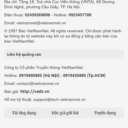
Địa chỉ: Tầng 18, Toà nhà Cục Viễn thông (VNTA), 68 Dương
Đình Nghệ, phường Cầu Giấy, TP. Hà Nội.
Điện thoại:
02439369898
- Hotline:
0923457788
Email: vietnamnet@vietnamnet.vn
© 1997 Báo VietNamNet. All rights reserved. Chỉ được phát hành
lại thông tin từ website này khi có sự đồng ý bằng văn bản của
báo VietNamNet.
Liên hệ quảng cáo
Công ty Cổ phần Truyền thông VietNamNet
0919405885 (Hà Nội)
0919435885 (Tp.HCM)
Hotline:
-
Email: contact@vietnamnet.vn
http://vads.vn
Báo giá:
Hỗ trợ kỹ thuật: support@tech.vietnamnet.vn
Tải ứng dụng
Độc giả gửi bài
Tuyển dụng