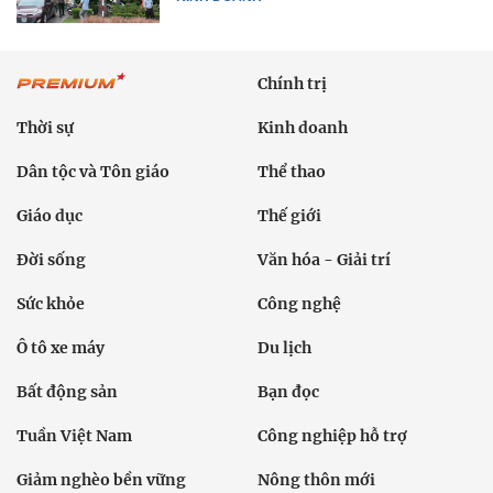
Chính trị
Thời sự
Kinh doanh
Dân tộc và Tôn giáo
Thể thao
Giáo dục
Thế giới
Đời sống
Văn hóa - Giải trí
Sức khỏe
Công nghệ
Ô tô xe máy
Du lịch
Bất động sản
Bạn đọc
Tuần Việt Nam
Công nghiệp hỗ trợ
Giảm nghèo bền vững
Nông thôn mới