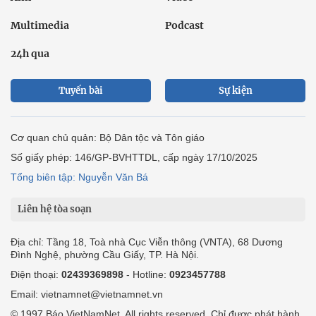
Multimedia
Podcast
24h qua
Tuyến bài
Sự kiện
Cơ quan chủ quản: Bộ Dân tộc và Tôn giáo
Số giấy phép: 146/GP-BVHTTDL, cấp ngày 17/10/2025
Tổng biên tập: Nguyễn Văn Bá
Liên hệ tòa soạn
Địa chỉ: Tầng 18, Toà nhà Cục Viễn thông (VNTA), 68 Dương
Đình Nghệ, phường Cầu Giấy, TP. Hà Nội.
Điện thoại:
02439369898
- Hotline:
0923457788
Email: vietnamnet@vietnamnet.vn
© 1997 Báo VietNamNet. All rights reserved. Chỉ được phát hành