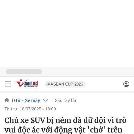
# ASEAN CUP 2026
Ô tô - Xe máy
Sau tay lái
thứ tư, 16/07/2025 - 13:09
Chủ xe SUV bị ném đá dữ dội vì trò
vui độc ác với động vật 'chở' trên