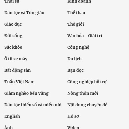
Thời sự
Kinh doanh
Dân tộc và Tôn giáo
Thể thao
Giáo dục
Thế giới
Đời sống
Văn hóa - Giải trí
Sức khỏe
Công nghệ
Ô tô xe máy
Du lịch
Bất động sản
Bạn đọc
Tuần Việt Nam
Công nghiệp hỗ trợ
Giảm nghèo bền vững
Nông thôn mới
Dân tộc thiểu số và miền núi
Nội dung chuyên đề
English
Hồ sơ
Ảnh
Video