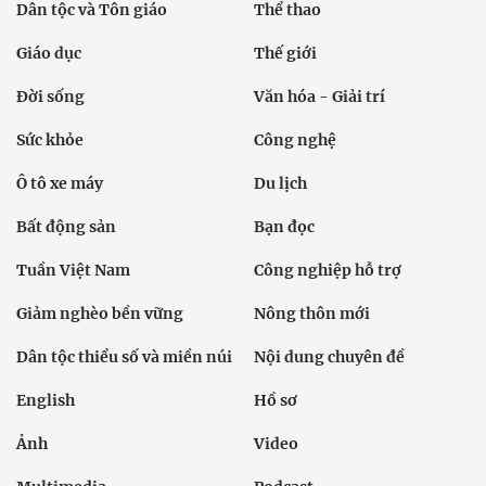
Dân tộc và Tôn giáo
Thể thao
Giáo dục
Thế giới
Đời sống
Văn hóa - Giải trí
Sức khỏe
Công nghệ
Ô tô xe máy
Du lịch
Bất động sản
Bạn đọc
Tuần Việt Nam
Công nghiệp hỗ trợ
Giảm nghèo bền vững
Nông thôn mới
Dân tộc thiểu số và miền núi
Nội dung chuyên đề
English
Hồ sơ
Ảnh
Video