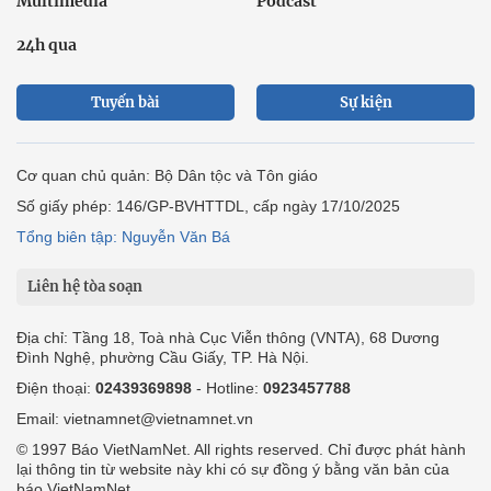
Multimedia
Podcast
24h qua
Tuyến bài
Sự kiện
Cơ quan chủ quản: Bộ Dân tộc và Tôn giáo
Số giấy phép: 146/GP-BVHTTDL, cấp ngày 17/10/2025
Tổng biên tập: Nguyễn Văn Bá
Liên hệ tòa soạn
Địa chỉ: Tầng 18, Toà nhà Cục Viễn thông (VNTA), 68 Dương
Đình Nghệ, phường Cầu Giấy, TP. Hà Nội.
Điện thoại:
02439369898
- Hotline:
0923457788
Email: vietnamnet@vietnamnet.vn
© 1997 Báo VietNamNet. All rights reserved. Chỉ được phát hành
lại thông tin từ website này khi có sự đồng ý bằng văn bản của
báo VietNamNet.