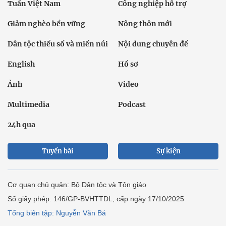
Tuần Việt Nam
Công nghiệp hỗ trợ
Giảm nghèo bền vững
Nông thôn mới
Dân tộc thiểu số và miền núi
Nội dung chuyên đề
English
Hồ sơ
Ảnh
Video
Multimedia
Podcast
24h qua
Tuyến bài
Sự kiện
Cơ quan chủ quản: Bộ Dân tộc và Tôn giáo
Số giấy phép: 146/GP-BVHTTDL, cấp ngày 17/10/2025
Tổng biên tập: Nguyễn Văn Bá