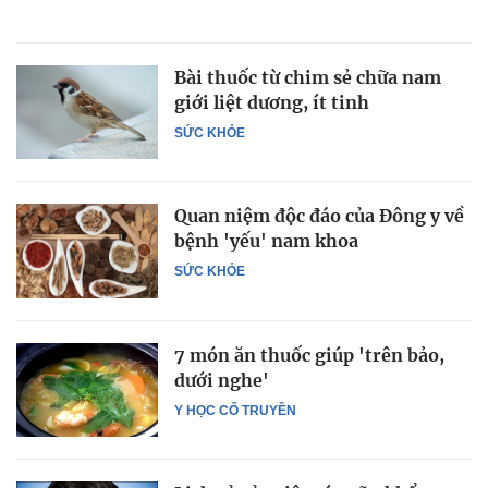
Bài thuốc từ chim sẻ chữa nam
giới liệt dương, ít tinh
SỨC KHỎE
Quan niệm độc đáo của Đông y về
bệnh 'yếu' nam khoa
SỨC KHỎE
7 món ăn thuốc giúp 'trên bảo,
dưới nghe'
Y HỌC CỔ TRUYỀN