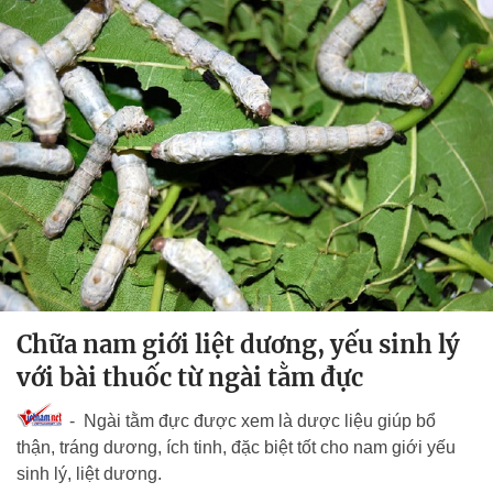
Chữa nam giới liệt dương, yếu sinh lý
với bài thuốc từ ngài tằm đực
- Ngài tằm đực được xem là dược liệu giúp bổ
thận, tráng dương, ích tinh, đặc biệt tốt cho nam giới yếu
sinh lý, liệt dương.