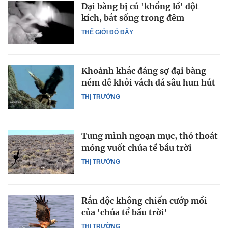
Đại bàng bị cú 'khổng lồ' đột
kích, bắt sống trong đêm
THẾ GIỚI ĐÓ ĐÂY
Khoảnh khắc đáng sợ đại bàng
ném dê khỏi vách đá sâu hun hút
THỊ TRƯỜNG
Tung mình ngoạn mục, thỏ thoát
móng vuốt chúa tể bầu trời
THỊ TRƯỜNG
Rắn độc không chiến cướp mồi
của 'chúa tể bầu trời'
THỊ TRƯỜNG