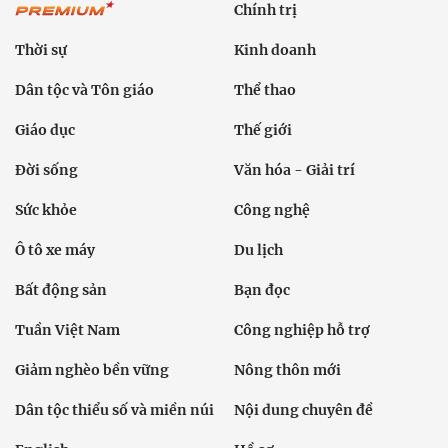
Chính trị
Thời sự
Kinh doanh
Dân tộc và Tôn giáo
Thể thao
Giáo dục
Thế giới
Đời sống
Văn hóa - Giải trí
Sức khỏe
Công nghệ
Ô tô xe máy
Du lịch
Bất động sản
Bạn đọc
Tuần Việt Nam
Công nghiệp hỗ trợ
Giảm nghèo bền vững
Nông thôn mới
Dân tộc thiểu số và miền núi
Nội dung chuyên đề