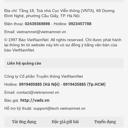
Địa chỉ: Tầng 18, Toà nhà Cục Viễn thông (VNTA), 68 Dương
Đình Nghệ, phường Cầu Giấy, TP. Hà Nội.
Điện thoại:
02439369898
- Hotline:
0923457788
Email: vietnamnet@vietnamnet.vn
© 1997 Báo VietNamNet. All rights reserved. Chỉ được phát hành
lại thông tin từ website này khi có sự đồng ý bằng văn bản của
báo VietNamNet.
Liên hệ quảng cáo
Công ty Cổ phần Truyền thông VietNamNet
0919405885 (Hà Nội)
0919435885 (Tp.HCM)
Hotline:
-
Email: contact@vietnamnet.vn
http://vads.vn
Báo giá:
Hỗ trợ kỹ thuật: support@tech.vietnamnet.vn
Tải ứng dụng
Độc giả gửi bài
Tuyển dụng