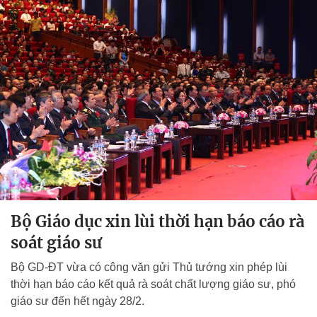
Bộ Giáo dục xin lùi thời hạn báo cáo rà
soát giáo sư
Bộ GD-ĐT vừa có công văn gửi Thủ tướng xin phép lùi
thời hạn báo cáo kết quả rà soát chất lượng giáo sư, phó
giáo sư đến hết ngày 28/2.