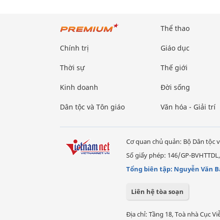
Thể thao
Chính trị
Giáo dục
Thời sự
Thế giới
Kinh doanh
Đời sống
Dân tộc và Tôn giáo
Văn hóa - Giải trí
Cơ quan chủ quản: Bộ Dân tộc v
Số giấy phép: 146/GP-BVHTTDL,
Tổng biên tập: Nguyễn Văn B
Liên hệ tòa soạn
Địa chỉ: Tầng 18, Toà nhà Cục 