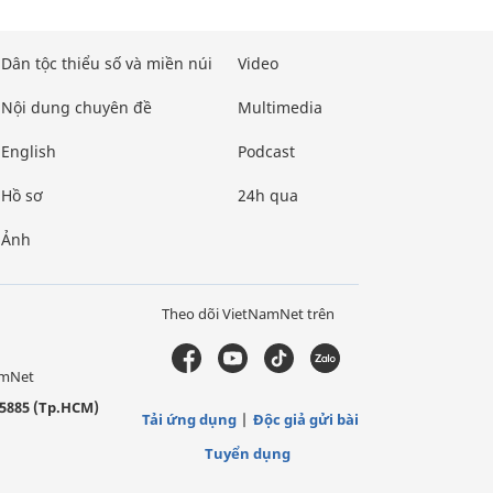
Dân tộc thiểu số và miền núi
Video
Nội dung chuyên đề
Multimedia
English
Podcast
Hồ sơ
24h qua
Ảnh
Theo dõi VietNamNet trên
amNet
5885 (Tp.HCM)
Tải ứng dụng
Độc giả gửi bài
Tuyển dụng