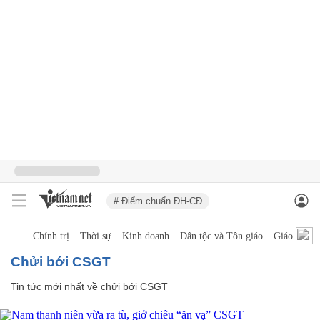
# Điểm chuẩn ĐH-CĐ
Chính trị
Thời sự
Kinh doanh
Dân tộc và Tôn giáo
Giáo dục
chửi bới CSGT
Tin tức mới nhất về
chửi bới CSGT