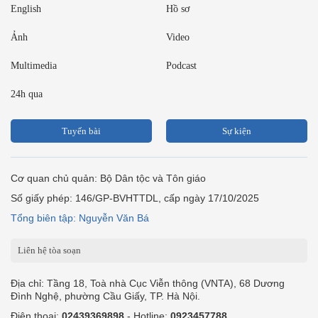
English
Hồ sơ
Ảnh
Video
Multimedia
Podcast
24h qua
Tuyến bài
Sự kiện
Cơ quan chủ quản: Bộ Dân tộc và Tôn giáo
Số giấy phép: 146/GP-BVHTTDL, cấp ngày 17/10/2025
Tổng biên tập: Nguyễn Văn Bá
Liên hệ tòa soạn
Địa chỉ: Tầng 18, Toà nhà Cục Viễn thông (VNTA), 68 Dương
Đình Nghệ, phường Cầu Giấy, TP. Hà Nội.
Điện thoại:
02439369898
- Hotline:
0923457788