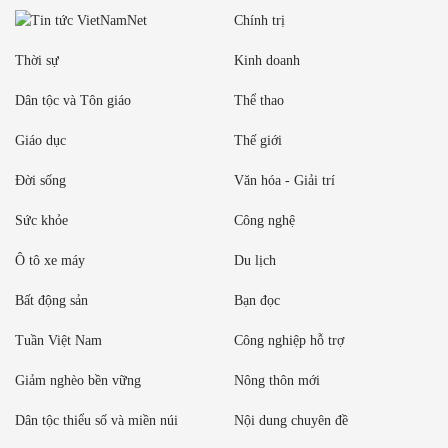
Chính trị
Thời sự
Kinh doanh
Dân tộc và Tôn giáo
Thể thao
Giáo dục
Thế giới
Đời sống
Văn hóa - Giải trí
Sức khỏe
Công nghệ
Ô tô xe máy
Du lịch
Bất động sản
Bạn đọc
Tuần Việt Nam
Công nghiệp hỗ trợ
Giảm nghèo bền vững
Nông thôn mới
Dân tộc thiểu số và miền núi
Nội dung chuyên đề