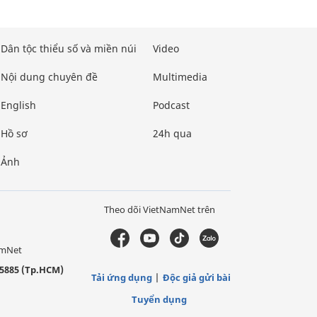
Dân tộc thiểu số và miền núi
Video
Nội dung chuyên đề
Multimedia
English
Podcast
Hồ sơ
24h qua
Ảnh
Theo dõi VietNamNet trên
amNet
5885 (Tp.HCM)
Tải ứng dụng
Độc giả gửi bài
Tuyển dụng