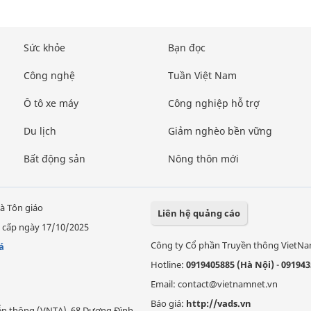
Sức khỏe
Bạn đọc
Công nghệ
Tuần Việt Nam
Ô tô xe máy
Công nghiệp hỗ trợ
Du lịch
Giảm nghèo bền vững
Bất động sản
Nông thôn mới
à Tôn giáo
Liên hệ quảng cáo
 cấp ngày 17/10/2025
Công ty Cổ phần Truyền thông VietN
á
Hotline:
0919405885 (Hà Nội)
-
091943
Email: contact@vietnamnet.vn
Báo giá:
http://vads.vn
Viễn thông (VNTA), 68 Dương Đình