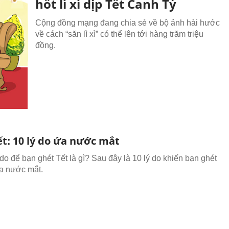
hốt lì xì dịp Tết Canh Tý
Cộng đồng mạng đang chia sẻ về bộ ảnh hài hước
về cách “săn lì xì” có thể lên tới hàng trăm triệu
đồng.
ết: 10 lý do ứa nước mắt
do để bạn ghét Tết là gì? Sau đây là 10 lý do khiến bạn ghét
a nước mắt.