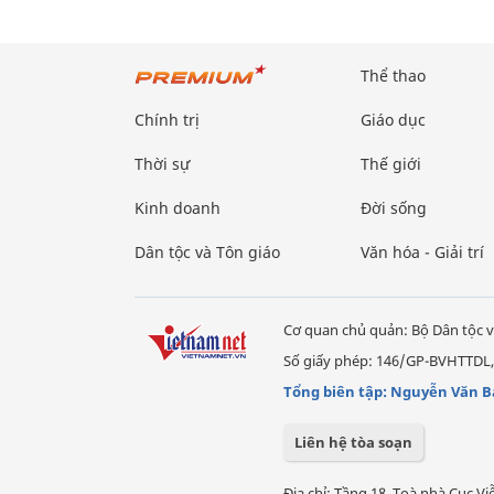
Thể thao
Chính trị
Giáo dục
Thời sự
Thế giới
Kinh doanh
Đời sống
Dân tộc và Tôn giáo
Văn hóa - Giải trí
Cơ quan chủ quản: Bộ Dân tộc v
Số giấy phép: 146/GP-BVHTTDL,
Tổng biên tập: Nguyễn Văn B
Liên hệ tòa soạn
Địa chỉ: Tầng 18, Toà nhà Cục 