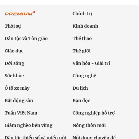
Chính trị
Thời sự
Kinh doanh
Dân tộc và Tôn giáo
Thể thao
Giáo dục
Thế giới
Đời sống
Văn hóa - Giải trí
Sức khỏe
Công nghệ
Ô tô xe máy
Du lịch
Bất động sản
Bạn đọc
Tuần Việt Nam
Công nghiệp hỗ trợ
Giảm nghèo bền vững
Nông thôn mới
Dân tộc thiểu số và miền núi
Nội dung chuyên đề