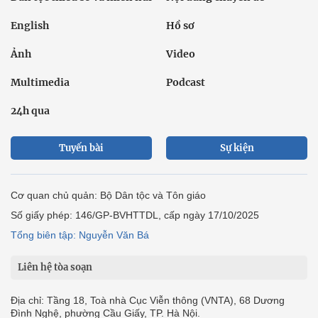
English
Hồ sơ
Ảnh
Video
Multimedia
Podcast
24h qua
Tuyến bài
Sự kiện
Cơ quan chủ quản: Bộ Dân tộc và Tôn giáo
Số giấy phép: 146/GP-BVHTTDL, cấp ngày 17/10/2025
Tổng biên tập: Nguyễn Văn Bá
Liên hệ tòa soạn
Địa chỉ: Tầng 18, Toà nhà Cục Viễn thông (VNTA), 68 Dương
Đình Nghệ, phường Cầu Giấy, TP. Hà Nội.