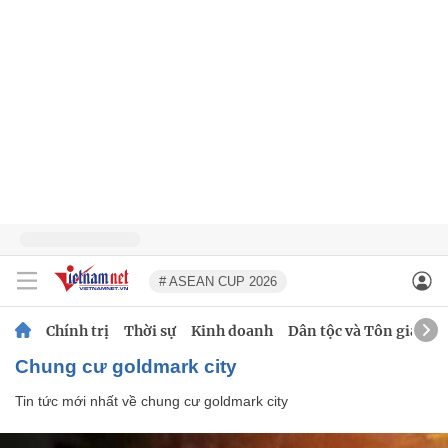
# ASEAN CUP 2026
Chính trị
Thời sự
Kinh doanh
Dân tộc và Tôn giáo
chung cư goldmark city
Tin tức mới nhất về
chung cư goldmark city