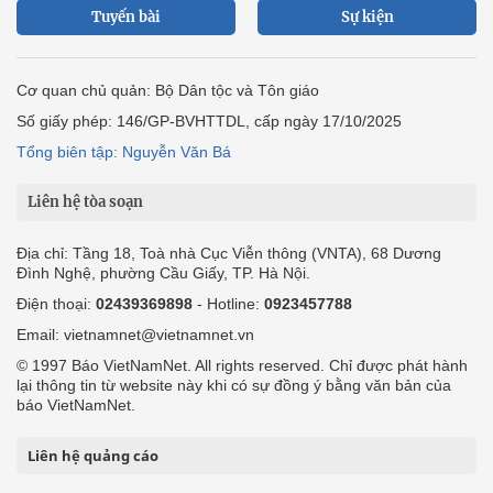
Tuyến bài
Sự kiện
Cơ quan chủ quản: Bộ Dân tộc và Tôn giáo
Số giấy phép: 146/GP-BVHTTDL, cấp ngày 17/10/2025
Tổng biên tập: Nguyễn Văn Bá
Liên hệ tòa soạn
Địa chỉ: Tầng 18, Toà nhà Cục Viễn thông (VNTA), 68 Dương
Đình Nghệ, phường Cầu Giấy, TP. Hà Nội.
Điện thoại:
02439369898
- Hotline:
0923457788
Email: vietnamnet@vietnamnet.vn
© 1997 Báo VietNamNet. All rights reserved. Chỉ được phát hành
lại thông tin từ website này khi có sự đồng ý bằng văn bản của
báo VietNamNet.
Liên hệ quảng cáo