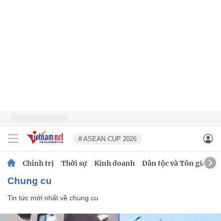
# ASEAN CUP 2026
Chính trị
Thời sự
Kinh doanh
Dân tộc và Tôn giáo
chung cu
Tin tức mới nhất về
chung cu