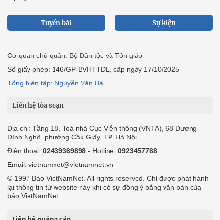
Tuyến bài
Sự kiện
Cơ quan chủ quản: Bộ Dân tộc và Tôn giáo
Số giấy phép: 146/GP-BVHTTDL, cấp ngày 17/10/2025
Tổng biên tập: Nguyễn Văn Bá
Liên hệ tòa soạn
Địa chỉ: Tầng 18, Toà nhà Cục Viễn thông (VNTA), 68 Dương
Đình Nghệ, phường Cầu Giấy, TP. Hà Nội.
Điện thoại:
02439369898
- Hotline:
0923457788
Email: vietnamnet@vietnamnet.vn
© 1997 Báo VietNamNet. All rights reserved. Chỉ được phát hành
lại thông tin từ website này khi có sự đồng ý bằng văn bản của
báo VietNamNet.
Liên hệ quảng cáo