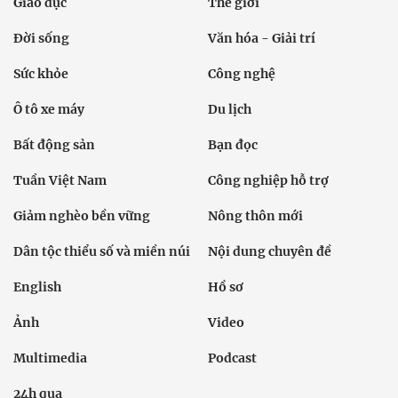
Giáo dục
Thế giới
Đời sống
Văn hóa - Giải trí
Sức khỏe
Công nghệ
Ô tô xe máy
Du lịch
Bất động sản
Bạn đọc
Tuần Việt Nam
Công nghiệp hỗ trợ
Giảm nghèo bền vững
Nông thôn mới
Dân tộc thiểu số và miền núi
Nội dung chuyên đề
English
Hồ sơ
Ảnh
Video
Multimedia
Podcast
24h qua