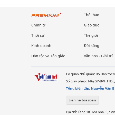
Thể thao
Chính trị
Giáo dục
Thời sự
Thế giới
Kinh doanh
Đời sống
Dân tộc và Tôn giáo
Văn hóa - Giải trí
Cơ quan chủ quản: Bộ Dân tộc v
Số giấy phép: 146/GP-BVHTTDL,
Tổng biên tập: Nguyễn Văn B
Liên hệ tòa soạn
Địa chỉ: Tầng 18, Toà nhà Cục 