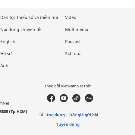
Dân tộc thiểu số và miền núi
Video
Nội dung chuyên đề
Multimedia
English
Podcast
Hồ sơ
24h qua
Ảnh
Theo dõi VietNamNet trên
amNet
5885 (Tp.HCM)
Tải ứng dụng
Độc giả gửi bài
Tuyển dụng