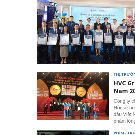
THỊ TRƯỜ
HVC Gr
Nam 2
Công ty 
Hội sở hữ
đầu Việt 
phẩm tổng
PHIM - TR