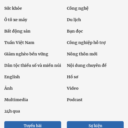
Sức khỏe
Công nghệ
Ô tô xe máy
Du lịch
Bất động sản
Bạn đọc
Tuần Việt Nam
Công nghiệp hỗ trợ
Giảm nghèo bền vững
Nông thôn mới
Dân tộc thiểu số và miền núi
Nội dung chuyên đề
English
Hồ sơ
Ảnh
Video
Multimedia
Podcast
24h qua
Tuyến bài
Sự kiện