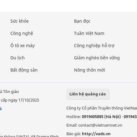
Sức khỏe
Bạn đọc
Công nghệ
Tuần Việt Nam
Ô tô xe máy
Công nghiệp hỗ trợ
Du lịch
Giảm nghèo bền vững
Bất động sản
Nông thôn mới
à Tôn giáo
Liên hệ quảng cáo
 cấp ngày 17/10/2025
Công ty Cổ phần Truyền thông VietN
á
Hotline:
0919405885 (Hà Nội)
-
091943
Email: contact@vietnamnet.vn
Báo giá:
http://vads.vn
Viễn thông (VNTA), 68 Dương Đình