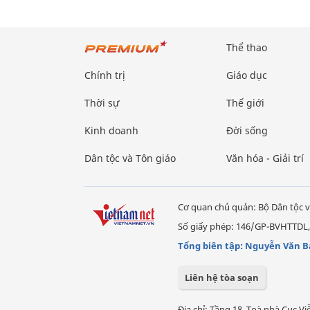
Thể thao
Chính trị
Giáo dục
Thời sự
Thế giới
Kinh doanh
Đời sống
Dân tộc và Tôn giáo
Văn hóa - Giải trí
Cơ quan chủ quản: Bộ Dân tộc v
Số giấy phép: 146/GP-BVHTTDL,
Tổng biên tập: Nguyễn Văn B
Liên hệ tòa soạn
Địa chỉ: Tầng 18, Toà nhà Cục 