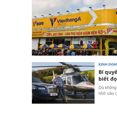
KINH DOA
Bí quy
biết đọ
Dù không 
nhờ vào c