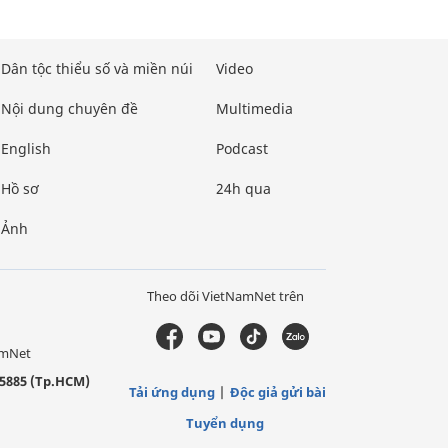
Dân tộc thiểu số và miền núi
Video
Nội dung chuyên đề
Multimedia
English
Podcast
Hồ sơ
24h qua
Ảnh
Theo dõi VietNamNet trên
amNet
5885 (Tp.HCM)
Tải ứng dụng
Độc giả gửi bài
Tuyển dụng