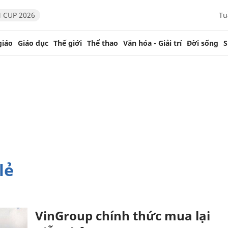
 CUP 2026
Tu
giáo
Giáo dục
Thế giới
Thể thao
Văn hóa - Giải trí
Đời sống
S
lẻ
VinGroup chính thức mua lại