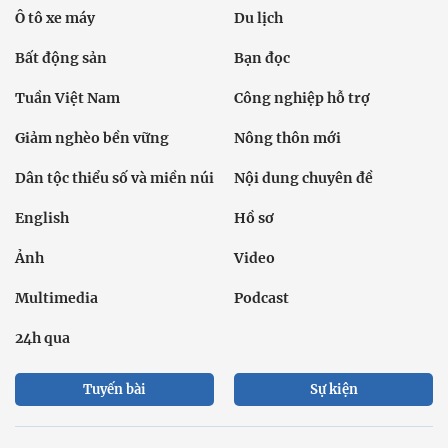
Ô tô xe máy
Du lịch
Bất động sản
Bạn đọc
Tuần Việt Nam
Công nghiệp hỗ trợ
Giảm nghèo bền vững
Nông thôn mới
Dân tộc thiểu số và miền núi
Nội dung chuyên đề
English
Hồ sơ
Ảnh
Video
Multimedia
Podcast
24h qua
Tuyến bài
Sự kiện