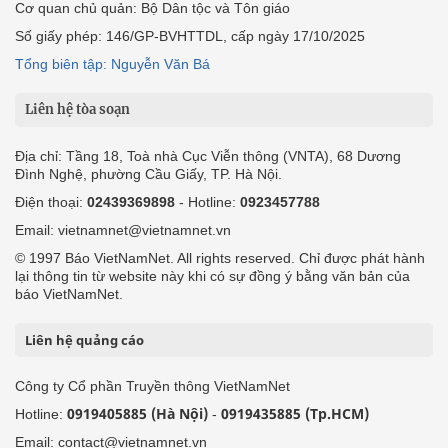
Cơ quan chủ quản: Bộ Dân tộc và Tôn giáo
Số giấy phép: 146/GP-BVHTTDL, cấp ngày 17/10/2025
Tổng biên tập: Nguyễn Văn Bá
Liên hệ tòa soạn
Địa chỉ: Tầng 18, Toà nhà Cục Viễn thông (VNTA), 68 Dương
Đình Nghệ, phường Cầu Giấy, TP. Hà Nội.
Điện thoại:
02439369898
- Hotline:
0923457788
Email: vietnamnet@vietnamnet.vn
© 1997 Báo VietNamNet. All rights reserved. Chỉ được phát hành
lại thông tin từ website này khi có sự đồng ý bằng văn bản của
báo VietNamNet.
Liên hệ quảng cáo
Công ty Cổ phần Truyền thông VietNamNet
0919405885 (Hà Nội)
0919435885 (Tp.HCM)
Hotline:
-
Email: contact@vietnamnet.vn