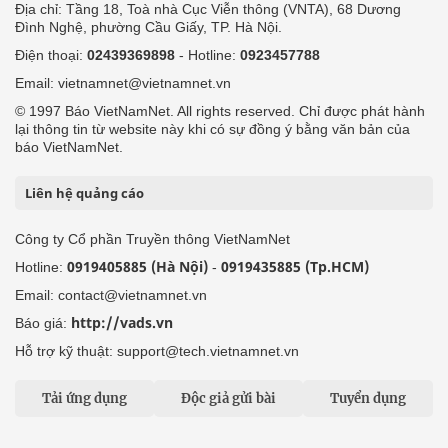
Địa chỉ: Tầng 18, Toà nhà Cục Viễn thông (VNTA), 68 Dương
Đình Nghệ, phường Cầu Giấy, TP. Hà Nội.
Điện thoại:
02439369898
- Hotline:
0923457788
Email: vietnamnet@vietnamnet.vn
© 1997 Báo VietNamNet. All rights reserved. Chỉ được phát hành
lại thông tin từ website này khi có sự đồng ý bằng văn bản của
báo VietNamNet.
Liên hệ quảng cáo
Công ty Cổ phần Truyền thông VietNamNet
0919405885 (Hà Nội)
0919435885 (Tp.HCM)
Hotline:
-
Email: contact@vietnamnet.vn
http://vads.vn
Báo giá:
Hỗ trợ kỹ thuật: support@tech.vietnamnet.vn
Tải ứng dụng
Độc giả gửi bài
Tuyển dụng