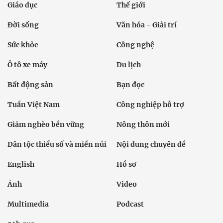
Giáo dục
Thế giới
Đời sống
Văn hóa - Giải trí
Sức khỏe
Công nghệ
Ô tô xe máy
Du lịch
Bất động sản
Bạn đọc
Tuần Việt Nam
Công nghiệp hỗ trợ
Giảm nghèo bền vững
Nông thôn mới
Dân tộc thiểu số và miền núi
Nội dung chuyên đề
English
Hồ sơ
Ảnh
Video
Multimedia
Podcast