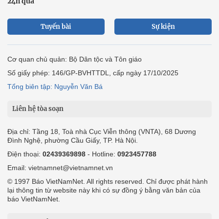
24h qua
Tuyến bài
Sự kiện
Cơ quan chủ quản: Bộ Dân tộc và Tôn giáo
Số giấy phép: 146/GP-BVHTTDL, cấp ngày 17/10/2025
Tổng biên tập: Nguyễn Văn Bá
Liên hệ tòa soạn
Địa chỉ: Tầng 18, Toà nhà Cục Viễn thông (VNTA), 68 Dương
Đình Nghệ, phường Cầu Giấy, TP. Hà Nội.
Điện thoại:
02439369898
- Hotline:
0923457788
Email: vietnamnet@vietnamnet.vn
© 1997 Báo VietNamNet. All rights reserved. Chỉ được phát hành
lại thông tin từ website này khi có sự đồng ý bằng văn bản của
báo VietNamNet.