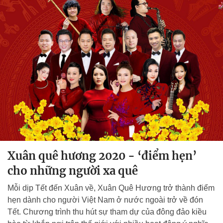
Xuân quê hương 2020 - ‘điểm hẹn’
cho những người xa quê
Mỗi dịp Tết đến Xuân về, Xuân Quê Hương trở thành điểm
hẹn dành cho người Việt Nam ở nước ngoài trở về đón
Tết. Chương trình thu hút sự tham dự của đông đảo kiều