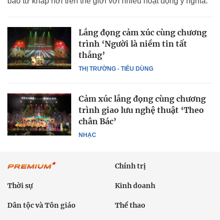
bào từ khắp nơi trên thế giới với nhiều hoạt động ý nghĩa.
Lắng đọng cảm xúc cùng chương
trình ‘Người là niềm tin tất
thắng’
THỊ TRƯỜNG - TIÊU DÙNG
Cảm xúc lắng đọng cùng chương
trình giao lưu nghệ thuật ‘Theo
chân Bác’
NHẠC
Chính trị
Thời sự
Kinh doanh
Dân tộc và Tôn giáo
Thể thao