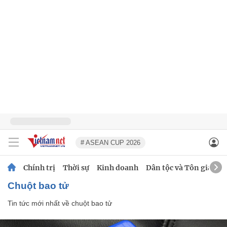
# ASEAN CUP 2026
Chính trị
Thời sự
Kinh doanh
Dân tộc và Tôn giáo
chuột bao tử
Tin tức mới nhất về
chuột bao tử