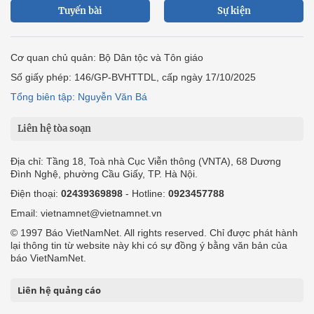
Tuyến bài
Sự kiện
Cơ quan chủ quản: Bộ Dân tộc và Tôn giáo
Số giấy phép: 146/GP-BVHTTDL, cấp ngày 17/10/2025
Tổng biên tập: Nguyễn Văn Bá
Liên hệ tòa soạn
Địa chỉ: Tầng 18, Toà nhà Cục Viễn thông (VNTA), 68 Dương
Đình Nghệ, phường Cầu Giấy, TP. Hà Nội.
Điện thoại:
02439369898
- Hotline:
0923457788
Email: vietnamnet@vietnamnet.vn
© 1997 Báo VietNamNet. All rights reserved. Chỉ được phát hành
lại thông tin từ website này khi có sự đồng ý bằng văn bản của
báo VietNamNet.
Liên hệ quảng cáo