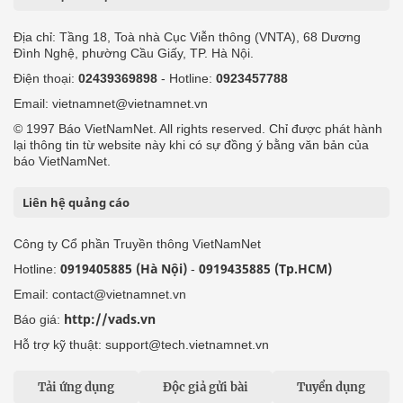
Địa chỉ: Tầng 18, Toà nhà Cục Viễn thông (VNTA), 68 Dương
Đình Nghệ, phường Cầu Giấy, TP. Hà Nội.
Điện thoại:
02439369898
- Hotline:
0923457788
Email: vietnamnet@vietnamnet.vn
© 1997 Báo VietNamNet. All rights reserved. Chỉ được phát hành
lại thông tin từ website này khi có sự đồng ý bằng văn bản của
báo VietNamNet.
Liên hệ quảng cáo
Công ty Cổ phần Truyền thông VietNamNet
0919405885 (Hà Nội)
0919435885 (Tp.HCM)
Hotline:
-
Email: contact@vietnamnet.vn
http://vads.vn
Báo giá:
Hỗ trợ kỹ thuật: support@tech.vietnamnet.vn
Tải ứng dụng
Độc giả gửi bài
Tuyển dụng