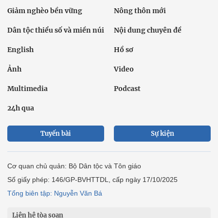
Giảm nghèo bền vững
Nông thôn mới
Dân tộc thiểu số và miền núi
Nội dung chuyên đề
English
Hồ sơ
Ảnh
Video
Multimedia
Podcast
24h qua
Tuyến bài
Sự kiện
Cơ quan chủ quản: Bộ Dân tộc và Tôn giáo
Số giấy phép: 146/GP-BVHTTDL, cấp ngày 17/10/2025
Tổng biên tập: Nguyễn Văn Bá
Liên hệ tòa soạn