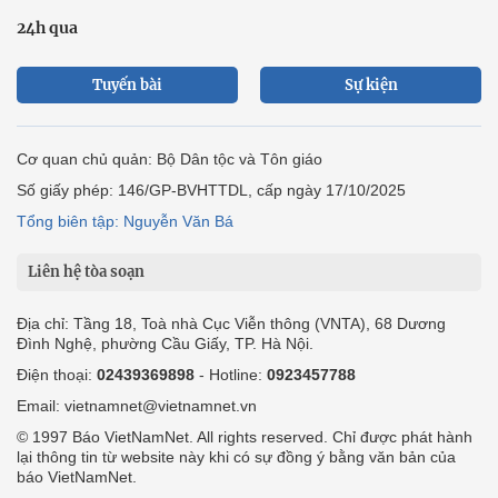
24h qua
Tuyến bài
Sự kiện
Cơ quan chủ quản: Bộ Dân tộc và Tôn giáo
Số giấy phép: 146/GP-BVHTTDL, cấp ngày 17/10/2025
Tổng biên tập: Nguyễn Văn Bá
Liên hệ tòa soạn
Địa chỉ: Tầng 18, Toà nhà Cục Viễn thông (VNTA), 68 Dương
Đình Nghệ, phường Cầu Giấy, TP. Hà Nội.
Điện thoại:
02439369898
- Hotline:
0923457788
Email: vietnamnet@vietnamnet.vn
© 1997 Báo VietNamNet. All rights reserved. Chỉ được phát hành
lại thông tin từ website này khi có sự đồng ý bằng văn bản của
báo VietNamNet.