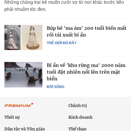
Những chàng trai trẻ muốn cưới vợ từ nơi khác trước tiên
phải nhuộm tóc đen.
Búp bê 'ma ám' 200 tuổi biến mất
rồi tái xuất bí ẩn
THẾ GIỚI ĐÓ ĐÂY
Bí ẩn về 'khu rừng ma' 2000 năm
tuổi đột nhiên nổi lên trên mặt
biển
ĐỜI SỐNG
Chính trị
Thời sự
Kinh doanh
Dân tộc và Tôn giáo
Thể thao