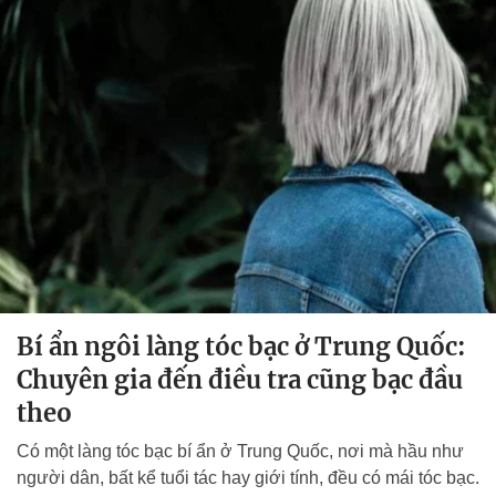
Bí ẩn ngôi làng tóc bạc ở Trung Quốc:
Chuyên gia đến điều tra cũng bạc đầu
theo
Có một làng tóc bạc bí ẩn ở Trung Quốc, nơi mà hầu như
người dân, bất kể tuổi tác hay giới tính, đều có mái tóc bạc.