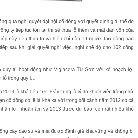
ng qua nghị quyết đại hội cổ đông với quyết định giải thể do
ng ty tiếp tục tồn tại thì sẽ thua lỗ thêm và mất dần vốn của
iệp này đều thua lỗ và hiện chỉ còn 19 người lao động bao
tiếp sau khi giải quyết nghỉ việc, nghỉ chế độ cho 102 công
 duy trì hoạt động như Viglacera Từ Sơn với kế hoạch lợi
 lỗ trong quý I…
2013 là khá tiêu cực. Đây cũng là lý do khiến việc trông chờ
n cổ đông có lẽ là khá xa vời trong bối cảnh năm 2012 có cả
i nhận lợi nhuận âm và 2013 được dự báo “còn rất nhiều khó
rồng cây cao su và mía được đánh giá khá vững và không bị