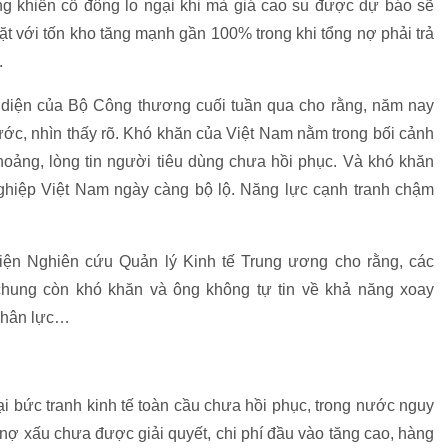
 khiến cổ đông lo ngại khi mà giá cao su được dự báo sẽ
t với tốn kho tăng mạnh gần 100% trong khi tổng nợ phải trả
.
ại diện của Bộ Công thương cuối tuần qua cho rằng, năm nay
rước, nhìn thấy rõ. Khó khăn của Việt Nam nằm trong bối cảnh
oảng, lòng tin người tiêu dùng chưa hồi phục. Và khó khăn
nghiệp Việt Nam ngày càng bộ lộ. Năng lực cạnh tranh chậm
Viện Nghiên cứu Quản lý Kinh tế Trung ương cho rằng, các
 chung còn khó khăn và ông không tự tin về khả năng xoay
 nhân lực…
i bức tranh kinh tế toàn cầu chưa hồi phục, trong nước nguy
g nợ xấu chưa được giải quyết, chi phí đầu vào tăng cao, hàng