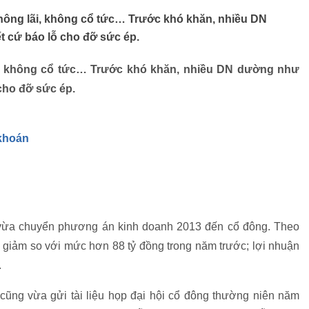
không lãi, không cổ tức… Trước khó khăn, nhiều DN
 cứ báo lỗ cho đỡ sức ép.
ãi, không cổ tức… Trước khó khăn, nhiều DN dường như
cho đỡ sức ép.
 khoán
 vừa chuyển phương án kinh doanh 2013 đến cổ đông. Theo
, giảm so với mức hơn 88 tỷ đồng trong năm trước; lợi nhuận
.
cũng vừa gửi tài liệu họp đại hội cổ đông thường niên năm