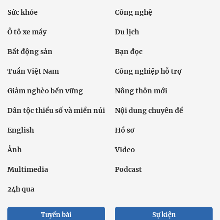
Sức khỏe
Công nghệ
Ô tô xe máy
Du lịch
Bất động sản
Bạn đọc
Tuần Việt Nam
Công nghiệp hỗ trợ
Giảm nghèo bền vững
Nông thôn mới
Dân tộc thiểu số và miền núi
Nội dung chuyên đề
English
Hồ sơ
Ảnh
Video
Multimedia
Podcast
24h qua
Tuyến bài
Sự kiện