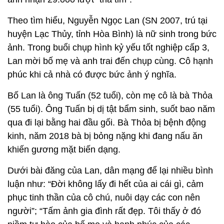
Theo tìm hiểu, Nguyễn Ngọc Lan (SN 2007, trú tại
huyện Lạc Thủy, tỉnh Hòa Bình) là nữ sinh trong bức
ảnh. Trong buổi chụp hình kỷ yếu tốt nghiệp cấp 3,
Lan mời bố mẹ và anh trai đến chụp cùng. Cô hạnh
phúc khi cả nhà có được bức ảnh ý nghĩa.
Bố Lan là ông Tuấn (52 tuổi), còn mẹ cô là bà Thỏa
(55 tuổi). Ông Tuấn bị dị tật bẩm sinh, suốt bao năm
qua đi lại bằng hai đầu gối. Bà Thỏa bị bệnh động
kinh, năm 2018 bà bị bỏng nặng khi đang nấu ăn
khiến gương mặt biến dạng.
Dưới bài đăng của Lan, dân mạng để lại nhiều bình
luận như: “Đời không lấy đi hết của ai cái gì, cảm
phục tinh thần của cô chú, nuôi dạy các con nên
người”; “Tấm ảnh gia đình rất đẹp. Tôi thấy ở đó