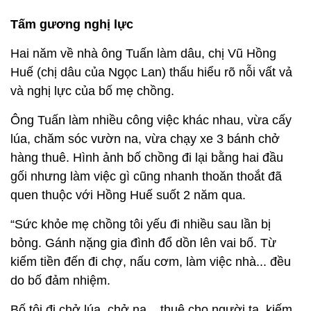
Tấm gương nghị lực
Hai năm về nhà ông Tuấn làm dâu, chị Vũ Hồng
Huế (chị dâu của Ngọc Lan) thấu hiểu rõ nỗi vất vả
và nghị lực của bố mẹ chồng.
Ông Tuấn làm nhiều công việc khác nhau, vừa cấy
lúa, chăm sóc vườn na, vừa chạy xe 3 bánh chở
hàng thuê. Hình ảnh bố chồng đi lại bằng hai đầu
gối nhưng làm việc gì cũng nhanh thoăn thoắt đã
quen thuộc với Hồng Huế suốt 2 năm qua.
“Sức khỏe mẹ chồng tôi yếu đi nhiều sau lần bị
bỏng. Gánh nặng gia đình đổ dồn lên vai bố. Từ
kiếm tiền đến đi chợ, nấu cơm, làm việc nhà... đều
do bố đảm nhiệm.
Bố tôi đi chở lúa, chở na... thuê cho người ta, kiếm