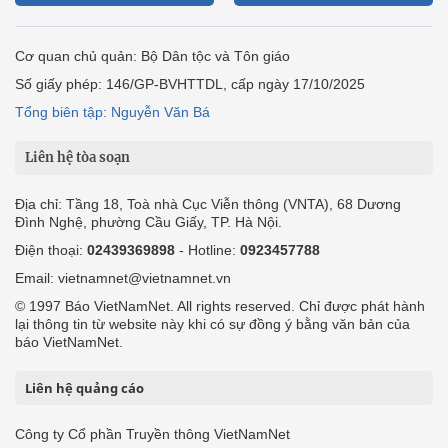
Cơ quan chủ quản: Bộ Dân tộc và Tôn giáo
Số giấy phép: 146/GP-BVHTTDL, cấp ngày 17/10/2025
Tổng biên tập: Nguyễn Văn Bá
Liên hệ tòa soạn
Địa chỉ: Tầng 18, Toà nhà Cục Viễn thông (VNTA), 68 Dương
Đình Nghệ, phường Cầu Giấy, TP. Hà Nội.
Điện thoại:
02439369898
- Hotline:
0923457788
Email: vietnamnet@vietnamnet.vn
© 1997 Báo VietNamNet. All rights reserved. Chỉ được phát hành
lại thông tin từ website này khi có sự đồng ý bằng văn bản của
báo VietNamNet.
Liên hệ quảng cáo
Công ty Cổ phần Truyền thông VietNamNet