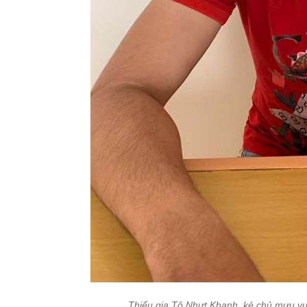
Thiếu gia Tô Nhựt Khanh, kẻ chủ mưu vụ