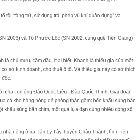
ố tội “tàng trữ, sử dụng trái phép vũ khí quân dụng” và
SN 2003) và Tô Phước Lộc (SN 2002, cùng quê Tiền Giang)
là chủ mưu, cầm đầu. Ít ai biết, Khanh là thiếu gia của một
 cơ sở kinh doanh, cho thuê ô tô. Và thiếu gia này có sở thích
 độc.
với cha con ông Đào Quốc Liêu - Đào Quốc Thịnh. Giai đoạn
ua cả kho hàng nóng để phòng thân gồm: bốn khẩu súng bắn
một khẩu súng bắn chim, một quả lựa đạn cùng nhiều còng số
ại nhà riêng ở xã Tân Lý Tây, huyện Châu Thành, tỉnh Tiền