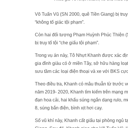
Võ Tuấn Vũ (SN 2000, quê Tiền Giang) bị truy t
“không tố giác tội phạm”.
Còn hai đối tượng Phạm Huỳnh Phúc Thiện (
bị truy tố tội “che giấu tội phạm”.
Trong vụ án này, Tô Nhựt Khanh được xác định 
gia đình giàu có ở miền Tây, sở hữu hàng loạt
sưu tầm các loại điện thoại và xe với BKS cực
Theo điều tra, Khanh có mâu thuẫn từ trước 
năm 2019- 2020, Khanh tìm kiếm trên mạng m
đạn hoa cải, hai khẩu súng ngắn dạng rulo, 
8, súng bắn điện, bình xịt hơi cay.
Số vũ khí này, Khanh cất giấu tại phòng ngủ t