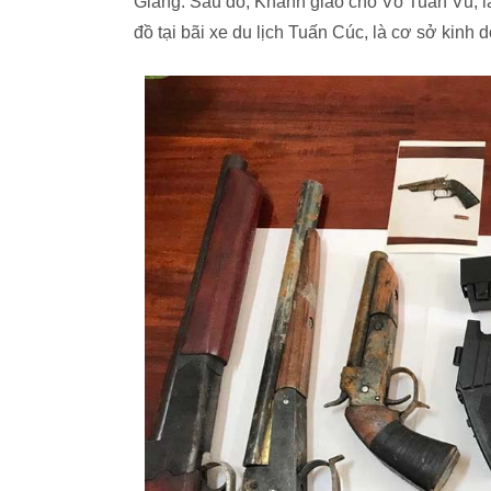
Giang. Sau đó, Khanh giao cho Võ Tuấn Vũ, là
đồ tại bãi xe du lịch Tuấn Cúc, là cơ sở kinh