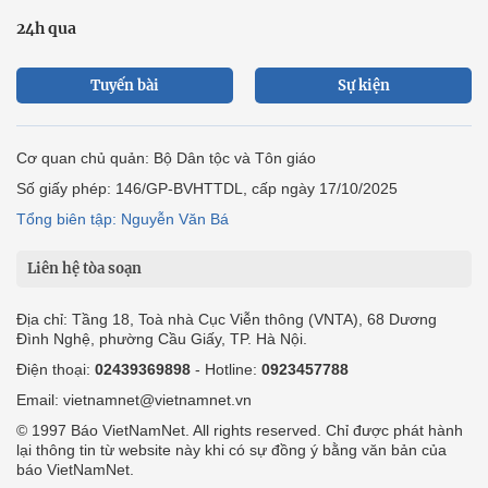
24h qua
Tuyến bài
Sự kiện
Cơ quan chủ quản: Bộ Dân tộc và Tôn giáo
Số giấy phép: 146/GP-BVHTTDL, cấp ngày 17/10/2025
Tổng biên tập: Nguyễn Văn Bá
Liên hệ tòa soạn
Địa chỉ: Tầng 18, Toà nhà Cục Viễn thông (VNTA), 68 Dương
Đình Nghệ, phường Cầu Giấy, TP. Hà Nội.
Điện thoại:
02439369898
- Hotline:
0923457788
Email: vietnamnet@vietnamnet.vn
© 1997 Báo VietNamNet. All rights reserved. Chỉ được phát hành
lại thông tin từ website này khi có sự đồng ý bằng văn bản của
báo VietNamNet.