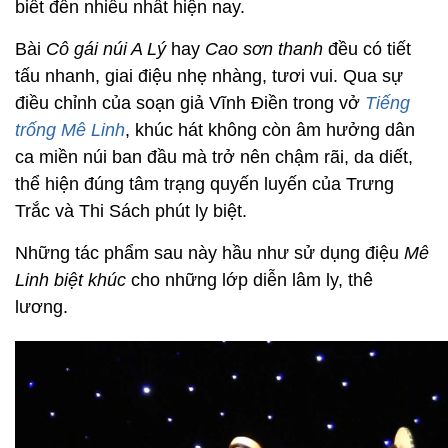
biết đến nhiều nhất hiện nay.
Bài
Cô gái núi A Lý
hay
Cao sơn thanh
đều có tiết
tấu nhanh, giai điệu nhẹ nhàng, tươi vui. Qua sự
điều chỉnh của soạn giả Vĩnh Điền trong vở
Tiếng
trống Mê Linh
, khúc hát không còn âm hưởng dân
ca miền núi ban đầu mà trở nên chậm rãi, da diết,
thể hiện đúng tâm trạng quyến luyến của Trưng
Trắc và Thi Sách phút ly biệt.
Những tác phẩm sau này hầu như sử dụng điệu
Mê
Linh biệt khúc
cho những lớp diễn lâm ly, thê
lương.