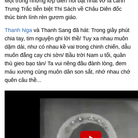
Một trong những lớp diễn nổi bật nhất vở là cảnh
Trưng Trắc tiễn biệt Thi Sách về Châu Diên đốc
thúc binh lính rèn gươm giáo.
Thanh Nga
và Thanh Sang đã hát: Trong giây phút
chia tay, tim nguyện ghi lời thề/ Tuy xa nhau muôn
dặm dài, như có nhau kề vai trong chinh chiến, dẫu
muôn đắng cay chi sờn/ Bầu trời Nam u tối, quân
thù gieo bạo tàn/ Ta vui riêng đâu đành lòng, đem
máu xương cùng muôn dân son sắt, nhớ nhau chớ
quên câu thề...