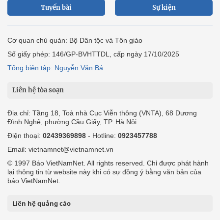
Tuyến bài
Sự kiện
Cơ quan chủ quản: Bộ Dân tộc và Tôn giáo
Số giấy phép: 146/GP-BVHTTDL, cấp ngày 17/10/2025
Tổng biên tập: Nguyễn Văn Bá
Liên hệ tòa soạn
Địa chỉ: Tầng 18, Toà nhà Cục Viễn thông (VNTA), 68 Dương
Đình Nghệ, phường Cầu Giấy, TP. Hà Nội.
Điện thoại:
02439369898
- Hotline:
0923457788
Email: vietnamnet@vietnamnet.vn
© 1997 Báo VietNamNet. All rights reserved. Chỉ được phát hành
lại thông tin từ website này khi có sự đồng ý bằng văn bản của
báo VietNamNet.
Liên hệ quảng cáo