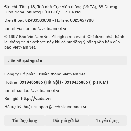
Địa chỉ: Tầng 18, Toà nhà Cục Viễn thông (VNTA), 68 Dương
Đình Nghệ, phường Cầu Giấy, TP. Hà Nội.
Điện thoại:
02439369898
- Hotline:
0923457788
Email: vietnamnet@vietnamnet.vn
© 1997 Báo VietNamNet. All rights reserved. Chỉ được phát hành
lại thông tin từ website này khi có sự đồng ý bằng văn bản của
báo VietNamNet.
Liên hệ quảng cáo
Công ty Cổ phần Truyền thông VietNamNet
0919405885 (Hà Nội)
0919435885 (Tp.HCM)
Hotline:
-
Email: contact@vietnamnet.vn
http://vads.vn
Báo giá:
Hỗ trợ kỹ thuật: support@tech.vietnamnet.vn
Tải ứng dụng
Độc giả gửi bài
Tuyển dụng