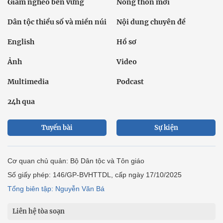
Giảm nghèo bền vững
Nông thôn mới
Dân tộc thiểu số và miền núi
Nội dung chuyên đề
English
Hồ sơ
Ảnh
Video
Multimedia
Podcast
24h qua
Tuyến bài
Sự kiện
Cơ quan chủ quản: Bộ Dân tộc và Tôn giáo
Số giấy phép: 146/GP-BVHTTDL, cấp ngày 17/10/2025
Tổng biên tập: Nguyễn Văn Bá
Liên hệ tòa soạn