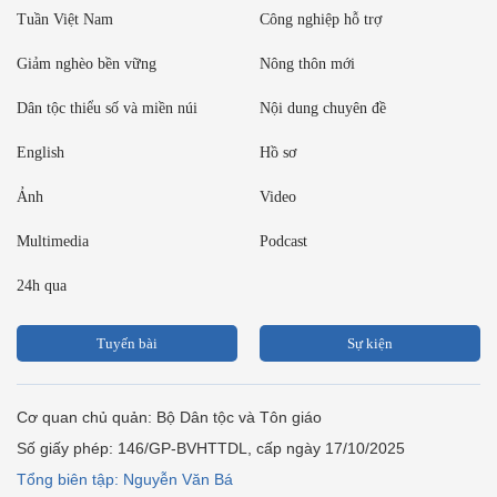
Tuần Việt Nam
Công nghiệp hỗ trợ
Giảm nghèo bền vững
Nông thôn mới
Dân tộc thiểu số và miền núi
Nội dung chuyên đề
English
Hồ sơ
Ảnh
Video
Multimedia
Podcast
24h qua
Tuyến bài
Sự kiện
Cơ quan chủ quản: Bộ Dân tộc và Tôn giáo
Số giấy phép: 146/GP-BVHTTDL, cấp ngày 17/10/2025
Tổng biên tập: Nguyễn Văn Bá