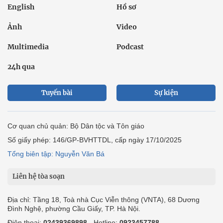
Tuyến bài
Sự kiện
Cơ quan chủ quản: Bộ Dân tộc và Tôn giáo
Số giấy phép: 146/GP-BVHTTDL, cấp ngày 17/10/2025
Tổng biên tập: Nguyễn Văn Bá
Liên hệ tòa soạn
Địa chỉ: Tầng 18, Toà nhà Cục Viễn thông (VNTA), 68 Dương
Đình Nghệ, phường Cầu Giấy, TP. Hà Nội.
Điện thoại:
02439369898
- Hotline:
0923457788
Email: vietnamnet@vietnamnet.vn
© 1997 Báo VietNamNet. All rights reserved. Chỉ được phát hành
lại thông tin từ website này khi có sự đồng ý bằng văn bản của
báo VietNamNet.
Liên hệ quảng cáo