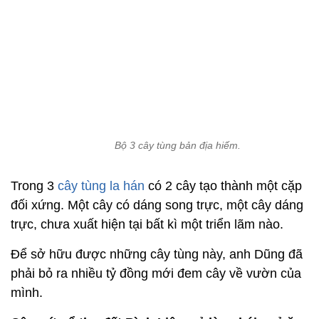
Bộ 3 cây tùng bản địa hiếm.
Trong 3
cây tùng la hán
có 2 cây tạo thành một cặp
đối xứng. Một cây có dáng song trực, một cây dáng
trực, chưa xuất hiện tại bất kì một triển lãm nào.
Để sở hữu được những cây tùng này, anh Dũng đã
phải bỏ ra nhiều tỷ đồng mới đem cây về vườn của
mình.
Cây mít cổ thụ đất Bình Liêu, cả làng hái quả ăn
không hết
Ở huyện miền núi Bình Liêu (Quảng Ninh) không ai
không biết đến cây mít đại lão cổ thụ nằm ở trung
tâm bản Ngàn Vàng Giữa, xã Đồng Tâm.