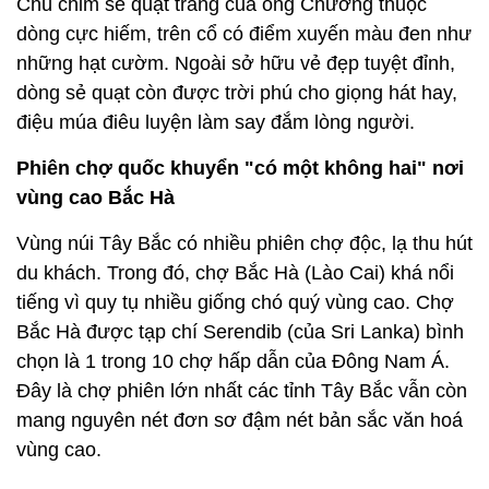
Chú chim sẻ quạt trắng của ông Chương thuộc
dòng cực hiếm, trên cổ có điểm xuyến màu đen như
những hạt cườm. Ngoài sở hữu vẻ đẹp tuyệt đỉnh,
dòng sẻ quạt còn được trời phú cho giọng hát hay,
điệu múa điêu luyện làm say đắm lòng người.
Phiên chợ quốc khuyển "có một không hai" nơi
vùng cao Bắc Hà
Vùng núi Tây Bắc có nhiều phiên chợ độc, lạ thu hút
du khách. Trong đó, chợ Bắc Hà (Lào Cai) khá nổi
tiếng vì quy tụ nhiều giống chó quý vùng cao. Chợ
Bắc Hà được tạp chí Serendib (của Sri Lanka) bình
chọn là 1 trong 10 chợ hấp dẫn của Đông Nam Á.
Đây là chợ phiên lớn nhất các tỉnh Tây Bắc vẫn còn
mang nguyên nét đơn sơ đậm nét bản sắc văn hoá
vùng cao.