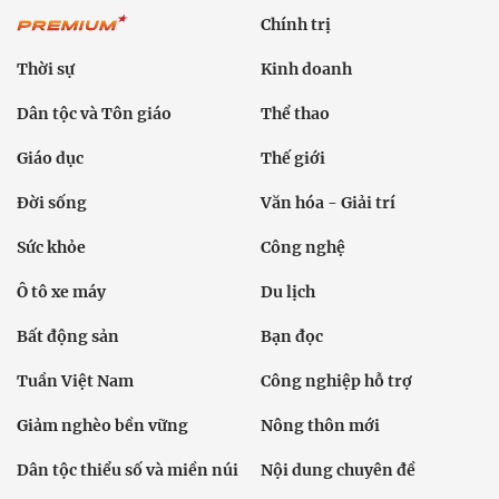
Đời sống
Văn hóa - Giải trí
Sức khỏe
Công nghệ
Ô tô xe máy
Du lịch
Bất động sản
Bạn đọc
Tuần Việt Nam
Công nghiệp hỗ trợ
Giảm nghèo bền vững
Nông thôn mới
Dân tộc thiểu số và miền núi
Nội dung chuyên đề
English
Hồ sơ
Ảnh
Video
Multimedia
Podcast
24h qua