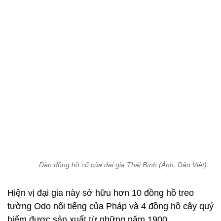
Dàn đồng hồ cổ của đại gia Thái Bình (Ảnh: Dân Việt)
Hiện vị đại gia này sở hữu hơn 10 đồng hồ treo
tường Odo nổi tiếng của Pháp và 4 đồng hồ cây quý
hiếm được sản xuất từ những năm 1900.
Hạnh Nguyên
(Tổng hợp)
Xem thêm về:
Nuôi cá
cây cảnh
chuyện lạ