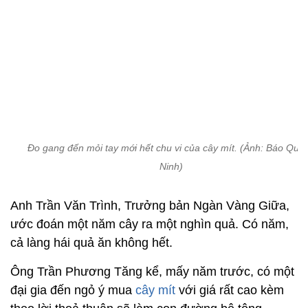
Đo gang đến mỏi tay mới hết chu vi của cây mít. (Ảnh: Báo Quả
Ninh)
Anh Trần Văn Trình, Trưởng bản Ngàn Vàng Giữa,
ước đoán một năm cây ra một nghìn quả. Có năm,
cả làng hái quả ăn không hết.
Ông Trần Phương Tăng kể, mấy năm trước, có một
đại gia đến ngỏ ý mua
cây mít
với giá rất cao kèm
theo lời thoả thuận sẽ làm con đường bê tông
khang trang vào bản nhưng không nhận được một
cái gật đầu nào của dân bản.
Dàn đồng hồ cổ “quý tộc” bạc tỷ của đại gia
Thái Bình