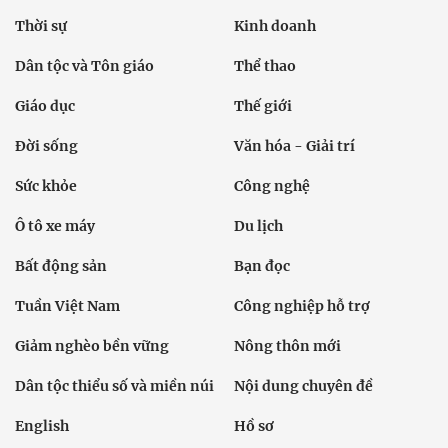
Thời sự
Kinh doanh
Dân tộc và Tôn giáo
Thể thao
Giáo dục
Thế giới
Đời sống
Văn hóa - Giải trí
Sức khỏe
Công nghệ
Ô tô xe máy
Du lịch
Bất động sản
Bạn đọc
Tuần Việt Nam
Công nghiệp hỗ trợ
Giảm nghèo bền vững
Nông thôn mới
Dân tộc thiểu số và miền núi
Nội dung chuyên đề
English
Hồ sơ