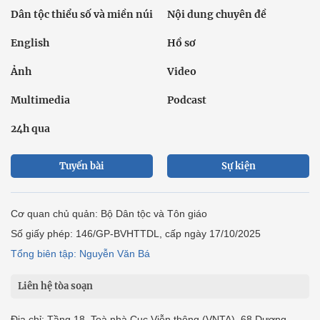
Dân tộc thiểu số và miền núi
Nội dung chuyên đề
English
Hồ sơ
Ảnh
Video
Multimedia
Podcast
24h qua
Tuyến bài
Sự kiện
Cơ quan chủ quản: Bộ Dân tộc và Tôn giáo
Số giấy phép: 146/GP-BVHTTDL, cấp ngày 17/10/2025
Tổng biên tập: Nguyễn Văn Bá
Liên hệ tòa soạn
Địa chỉ: Tầng 18, Toà nhà Cục Viễn thông (VNTA), 68 Dương