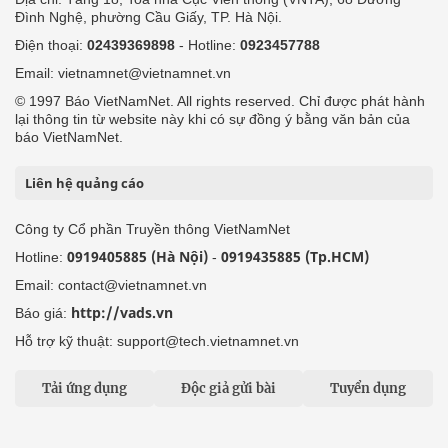
Đình Nghệ, phường Cầu Giấy, TP. Hà Nội.
Điện thoại:
02439369898
- Hotline:
0923457788
Email: vietnamnet@vietnamnet.vn
© 1997 Báo VietNamNet. All rights reserved. Chỉ được phát hành
lại thông tin từ website này khi có sự đồng ý bằng văn bản của
báo VietNamNet.
Liên hệ quảng cáo
Công ty Cổ phần Truyền thông VietNamNet
0919405885 (Hà Nội)
0919435885 (Tp.HCM)
Hotline:
-
Email: contact@vietnamnet.vn
http://vads.vn
Báo giá:
Hỗ trợ kỹ thuật: support@tech.vietnamnet.vn
Tải ứng dụng
Độc giả gửi bài
Tuyển dụng