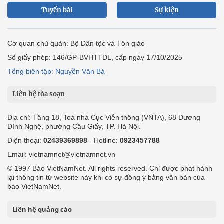
Tuyến bài
Sự kiện
Cơ quan chủ quản: Bộ Dân tộc và Tôn giáo
Số giấy phép: 146/GP-BVHTTDL, cấp ngày 17/10/2025
Tổng biên tập: Nguyễn Văn Bá
Liên hệ tòa soạn
Địa chỉ: Tầng 18, Toà nhà Cục Viễn thông (VNTA), 68 Dương
Đình Nghệ, phường Cầu Giấy, TP. Hà Nội.
Điện thoại:
02439369898
- Hotline:
0923457788
Email: vietnamnet@vietnamnet.vn
© 1997 Báo VietNamNet. All rights reserved. Chỉ được phát hành
lại thông tin từ website này khi có sự đồng ý bằng văn bản của
báo VietNamNet.
Liên hệ quảng cáo