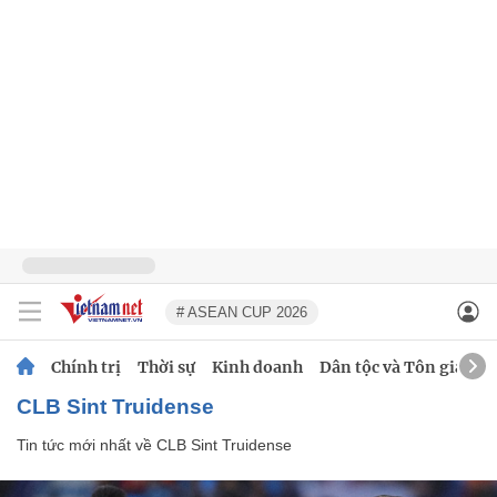
# ASEAN CUP 2026
Chính trị
Thời sự
Kinh doanh
Dân tộc và Tôn giáo
CLB Sint Truidense
Tin tức mới nhất về
CLB Sint Truidense