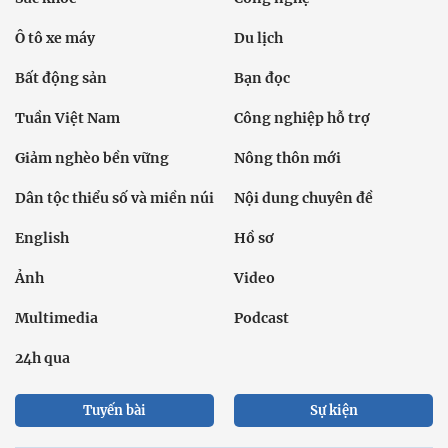
Ô tô xe máy
Du lịch
Bất động sản
Bạn đọc
Tuần Việt Nam
Công nghiệp hỗ trợ
Giảm nghèo bền vững
Nông thôn mới
Dân tộc thiểu số và miền núi
Nội dung chuyên đề
English
Hồ sơ
Ảnh
Video
Multimedia
Podcast
24h qua
Tuyến bài
Sự kiện