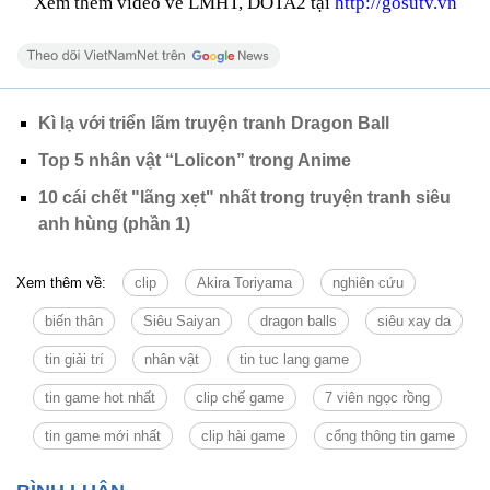
Xem thêm video về LMHT, DOTA2 tại
http://
gosutv.vn
Kì lạ với triển lãm truyện tranh Dragon Ball
Top 5 nhân vật “Lolicon” trong Anime
10 cái chết "lãng xẹt" nhất trong truyện tranh siêu
anh hùng (phần 1)
Xem thêm về:
clip
Akira Toriyama
nghiên cứu
biến thân
Siêu Saiyan
dragon balls
siêu xay da
tin giải trí
nhân vật
tin tuc lang game
tin game hot nhất
clip chế game
7 viên ngọc rồng
tin game mới nhất
clip hài game
cổng thông tin game