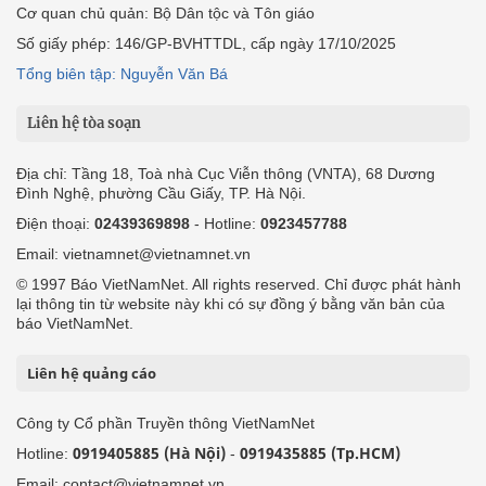
Cơ quan chủ quản: Bộ Dân tộc và Tôn giáo
Số giấy phép: 146/GP-BVHTTDL, cấp ngày 17/10/2025
Tổng biên tập: Nguyễn Văn Bá
Liên hệ tòa soạn
Địa chỉ: Tầng 18, Toà nhà Cục Viễn thông (VNTA), 68 Dương
Đình Nghệ, phường Cầu Giấy, TP. Hà Nội.
Điện thoại:
02439369898
- Hotline:
0923457788
Email: vietnamnet@vietnamnet.vn
© 1997 Báo VietNamNet. All rights reserved. Chỉ được phát hành
lại thông tin từ website này khi có sự đồng ý bằng văn bản của
báo VietNamNet.
Liên hệ quảng cáo
Công ty Cổ phần Truyền thông VietNamNet
0919405885 (Hà Nội)
0919435885 (Tp.HCM)
Hotline:
-
Email: contact@vietnamnet.vn