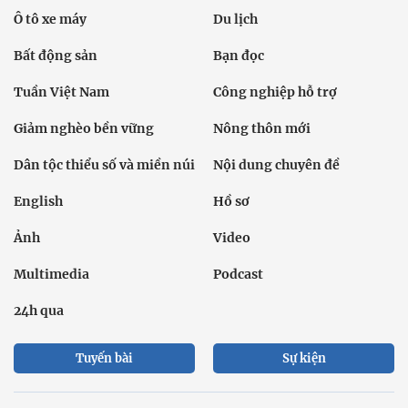
Ô tô xe máy
Du lịch
Bất động sản
Bạn đọc
Tuần Việt Nam
Công nghiệp hỗ trợ
Giảm nghèo bền vững
Nông thôn mới
Dân tộc thiểu số và miền núi
Nội dung chuyên đề
English
Hồ sơ
Ảnh
Video
Multimedia
Podcast
24h qua
Tuyến bài
Sự kiện