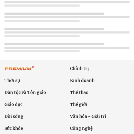
Chính trị
Thời sự
Kinh doanh
Dân tộc và Tôn giáo
Thể thao
Giáo dục
Thế giới
Đời sống
Văn hóa - Giải trí
Sức khỏe
Công nghệ