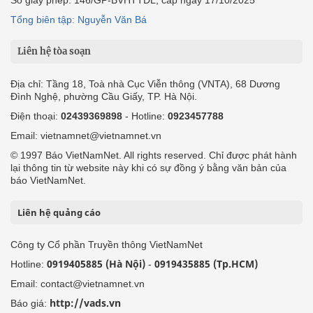
Số giấy phép: 146/GP-BVHTTDL, cấp ngày 17/10/2025
Tổng biên tập: Nguyễn Văn Bá
Liên hệ tòa soạn
Địa chỉ: Tầng 18, Toà nhà Cục Viễn thông (VNTA), 68 Dương
Đình Nghệ, phường Cầu Giấy, TP. Hà Nội.
Điện thoại:
02439369898
- Hotline:
0923457788
Email: vietnamnet@vietnamnet.vn
© 1997 Báo VietNamNet. All rights reserved. Chỉ được phát hành
lại thông tin từ website này khi có sự đồng ý bằng văn bản của
báo VietNamNet.
Liên hệ quảng cáo
Công ty Cổ phần Truyền thông VietNamNet
0919405885 (Hà Nội)
0919435885 (Tp.HCM)
Hotline:
-
Email: contact@vietnamnet.vn
http://vads.vn
Báo giá: