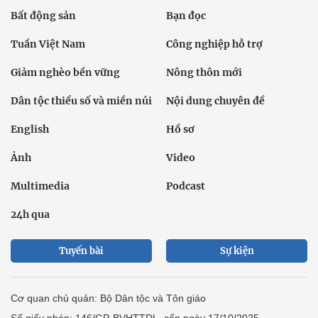
Bất động sản
Bạn đọc
Tuần Việt Nam
Công nghiệp hỗ trợ
Giảm nghèo bền vững
Nông thôn mới
Dân tộc thiểu số và miền núi
Nội dung chuyên đề
English
Hồ sơ
Ảnh
Video
Multimedia
Podcast
24h qua
Tuyến bài
Sự kiện
Cơ quan chủ quản: Bộ Dân tộc và Tôn giáo