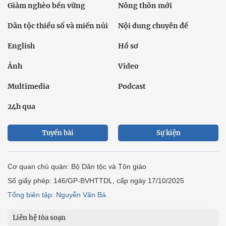
Giảm nghèo bền vững
Nông thôn mới
Dân tộc thiểu số và miền núi
Nội dung chuyên đề
English
Hồ sơ
Ảnh
Video
Multimedia
Podcast
24h qua
Tuyến bài
Sự kiện
Cơ quan chủ quản: Bộ Dân tộc và Tôn giáo
Số giấy phép: 146/GP-BVHTTDL, cấp ngày 17/10/2025
Tổng biên tập: Nguyễn Văn Bá
Liên hệ tòa soạn