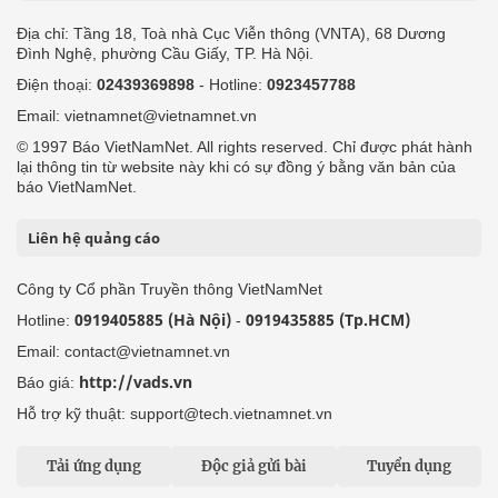
Địa chỉ: Tầng 18, Toà nhà Cục Viễn thông (VNTA), 68 Dương
Đình Nghệ, phường Cầu Giấy, TP. Hà Nội.
Điện thoại:
02439369898
- Hotline:
0923457788
Email: vietnamnet@vietnamnet.vn
© 1997 Báo VietNamNet. All rights reserved. Chỉ được phát hành
lại thông tin từ website này khi có sự đồng ý bằng văn bản của
báo VietNamNet.
Liên hệ quảng cáo
Công ty Cổ phần Truyền thông VietNamNet
0919405885 (Hà Nội)
0919435885 (Tp.HCM)
Hotline:
-
Email: contact@vietnamnet.vn
http://vads.vn
Báo giá:
Hỗ trợ kỹ thuật: support@tech.vietnamnet.vn
Tải ứng dụng
Độc giả gửi bài
Tuyển dụng