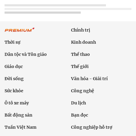
Chính trị
Thời sự
Kinh doanh
Dân tộc và Tôn giáo
Thể thao
Giáo dục
Thế giới
Đời sống
Văn hóa - Giải trí
Sức khỏe
Công nghệ
Ô tô xe máy
Du lịch
Bất động sản
Bạn đọc
Tuần Việt Nam
Công nghiệp hỗ trợ