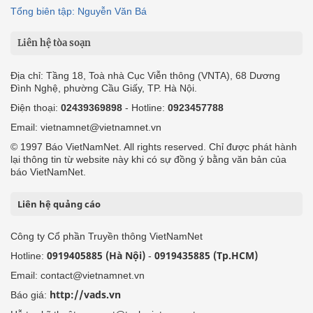
Tổng biên tập: Nguyễn Văn Bá
Liên hệ tòa soạn
Địa chỉ: Tầng 18, Toà nhà Cục Viễn thông (VNTA), 68 Dương
Đình Nghệ, phường Cầu Giấy, TP. Hà Nội.
Điện thoại:
02439369898
- Hotline:
0923457788
Email: vietnamnet@vietnamnet.vn
© 1997 Báo VietNamNet. All rights reserved. Chỉ được phát hành
lại thông tin từ website này khi có sự đồng ý bằng văn bản của
báo VietNamNet.
Liên hệ quảng cáo
Công ty Cổ phần Truyền thông VietNamNet
0919405885 (Hà Nội)
0919435885 (Tp.HCM)
Hotline:
-
Email: contact@vietnamnet.vn
http://vads.vn
Báo giá: