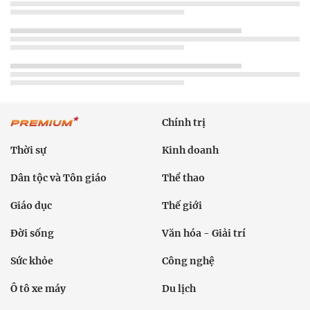
Chính trị
Thời sự
Kinh doanh
Dân tộc và Tôn giáo
Thể thao
Giáo dục
Thế giới
Đời sống
Văn hóa - Giải trí
Sức khỏe
Công nghệ
Ô tô xe máy
Du lịch