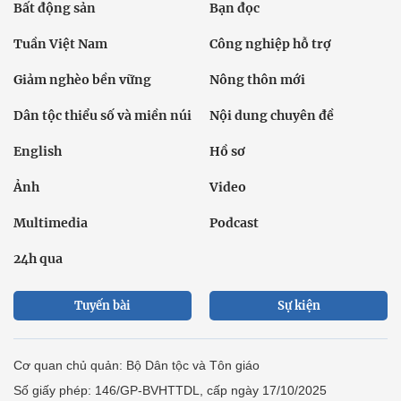
Bất động sản
Bạn đọc
Tuần Việt Nam
Công nghiệp hỗ trợ
Giảm nghèo bền vững
Nông thôn mới
Dân tộc thiểu số và miền núi
Nội dung chuyên đề
English
Hồ sơ
Ảnh
Video
Multimedia
Podcast
24h qua
Tuyến bài
Sự kiện
Cơ quan chủ quản: Bộ Dân tộc và Tôn giáo
Số giấy phép: 146/GP-BVHTTDL, cấp ngày 17/10/2025