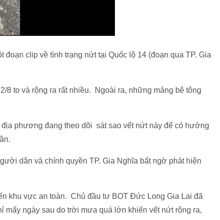
đoạn clip về tình trạng nứt tại Quốc lộ 14 (đoạn qua TP. Gia
 2/8 to và rộng ra rất nhiều. Ngoài ra, những mảng bê tông
n địa phương đang theo dõi sát sao vết nứt này để có hướng
dân.
 người dân và chính quyền TP. Gia Nghĩa bất ngờ phát hiện
ến khu vực an toàn. Chủ đầu tư BOT Đức Long Gia Lai đã
hỉ mấy ngày sau do trời mưa quá lớn khiến vết nứt rộng ra,