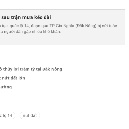
c sau trận mưa kéo dài
 tục, quốc lộ 14, đoạn qua TP Gia Nghĩa (Đắk Nông) bị nứt toác
của người dân gặp nhiều khó khăn.
ồ thủy lợi trăm tỷ tại Đắk Nông
 nứt đất lớn
thường
c lộ 14
nứt đất