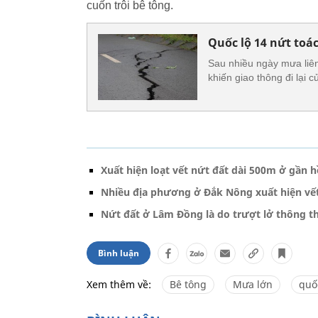
cuốn trôi bê tông.
Quốc lộ 14 nứt toá
Sau nhiều ngày mưa liên
khiến giao thông đi lại 
Xuất hiện loạt vết nứt đất dài 500m ở gần h
Nhiều địa phương ở Đắk Nông xuất hiện vết
Nứt đất ở Lâm Đồng là do trượt lở thông 
Bình luận
Xem thêm về:
Bê tông
Mưa lớn
quố