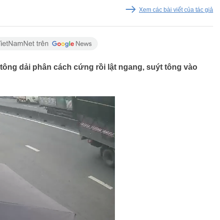
Xem các bài viết của tác giả
tông dải phân cách cứng rồi lật ngang, suýt tông vào