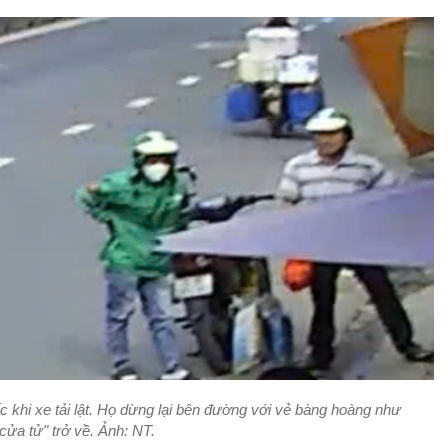
c khi xe tải lật. Họ dừng lại bên đường với vẻ bàng hoàng như
"cửa tử" trở về. Ảnh: NT.