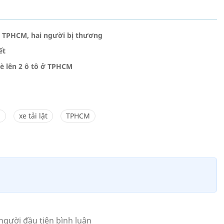
gõ TPHCM, hai người bị thương
ết
è lên 2 ô tô ở TPHCM
g
xe tải lật
TPHCM