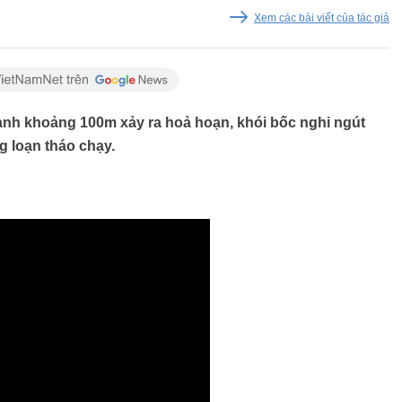
Xem các bài viết của tác giả
nh khoảng 100m xảy ra hoả hoạn, khói bốc nghi ngút
g loạn tháo chạy.