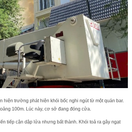
hiện trường phát hiện khói bốc nghi ngút từ một quán bar.
oảng 100m. Lúc này, cơ sở đang đóng cửa.
n tiếp cận dập lửa nhưng bất thành. Khói toả ra gây ngạt