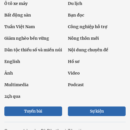
Ô tô xe máy
Du lịch
Bất động sản
Bạn đọc
Tuần Việt Nam
Công nghiệp hỗ trợ
Giảm nghèo bền vững
Nông thôn mới
Dân tộc thiểu số và miền núi
Nội dung chuyên đề
English
Hồ sơ
Ảnh
Video
Multimedia
Podcast
24h qua
Tuyến bài
Sự kiện