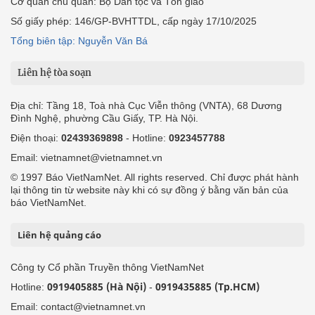
Cơ quan chủ quản: Bộ Dân tộc và Tôn giáo
Số giấy phép: 146/GP-BVHTTDL, cấp ngày 17/10/2025
Tổng biên tập: Nguyễn Văn Bá
Liên hệ tòa soạn
Địa chỉ: Tầng 18, Toà nhà Cục Viễn thông (VNTA), 68 Dương
Đình Nghệ, phường Cầu Giấy, TP. Hà Nội.
Điện thoại:
02439369898
- Hotline:
0923457788
Email: vietnamnet@vietnamnet.vn
© 1997 Báo VietNamNet. All rights reserved. Chỉ được phát hành
lại thông tin từ website này khi có sự đồng ý bằng văn bản của
báo VietNamNet.
Liên hệ quảng cáo
Công ty Cổ phần Truyền thông VietNamNet
0919405885 (Hà Nội)
0919435885 (Tp.HCM)
Hotline:
-
Email: contact@vietnamnet.vn