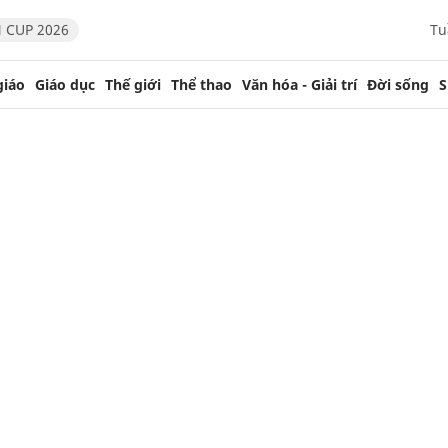
 CUP 2026
Tu
giáo
Giáo dục
Thế giới
Thể thao
Văn hóa - Giải trí
Đời sống
S