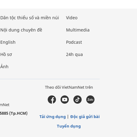
Dân tộc thiểu số và miền núi
Video
Nội dung chuyên đề
Multimedia
English
Podcast
Hồ sơ
24h qua
Ảnh
Theo dõi VietNamNet trên
amNet
5885 (Tp.HCM)
Tải ứng dụng
Độc giả gửi bài
Tuyển dụng