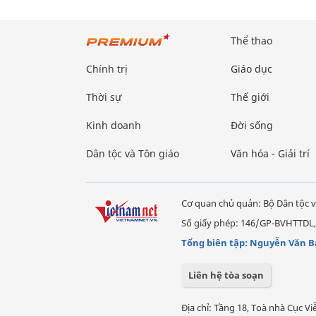
Thể thao
Chính trị
Giáo dục
Thời sự
Thế giới
Kinh doanh
Đời sống
Dân tộc và Tôn giáo
Văn hóa - Giải trí
Cơ quan chủ quản: Bộ Dân tộc v
Số giấy phép: 146/GP-BVHTTDL,
Tổng biên tập: Nguyễn Văn B
Liên hệ tòa soạn
Địa chỉ: Tầng 18, Toà nhà Cục 