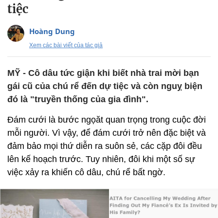
tiệc
Hoàng Dung
Xem các bài viết của tác giả
MỸ - Cô dâu tức giận khi biết nhà trai mời bạn
gái cũ của chú rể đến dự tiệc và còn nguỵ biện
đó là "truyền thống của gia đình".
Đám cưới là bước ngọăt quan trọng trong cuộc đời
mỗi người. Vì vậy, để đám cưới trở nên đặc biệt và
đảm bảo mọi thứ diễn ra suôn sẻ, các cặp đôi đều
lên kế hoạch trước. Tuy nhiên, đôi khi một số sự
việc xảy ra khiến cô dâu, chú rể bất ngờ.