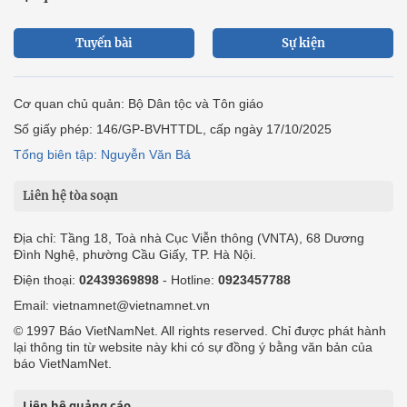
Tuyến bài
Sự kiện
Cơ quan chủ quản: Bộ Dân tộc và Tôn giáo
Số giấy phép: 146/GP-BVHTTDL, cấp ngày 17/10/2025
Tổng biên tập: Nguyễn Văn Bá
Liên hệ tòa soạn
Địa chỉ: Tầng 18, Toà nhà Cục Viễn thông (VNTA), 68 Dương
Đình Nghệ, phường Cầu Giấy, TP. Hà Nội.
Điện thoại:
02439369898
- Hotline:
0923457788
Email: vietnamnet@vietnamnet.vn
© 1997 Báo VietNamNet. All rights reserved. Chỉ được phát hành
lại thông tin từ website này khi có sự đồng ý bằng văn bản của
báo VietNamNet.
Liên hệ quảng cáo