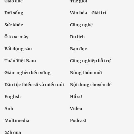
Giáo dục
Thế giới
Đời sống
Văn hóa - Giải trí
Sức khỏe
Công nghệ
Ô tô xe máy
Du lịch
Bất động sản
Bạn đọc
Tuần Việt Nam
Công nghiệp hỗ trợ
Giảm nghèo bền vững
Nông thôn mới
Dân tộc thiểu số và miền núi
Nội dung chuyên đề
English
Hồ sơ
Ảnh
Video
Multimedia
Podcast
24h qua