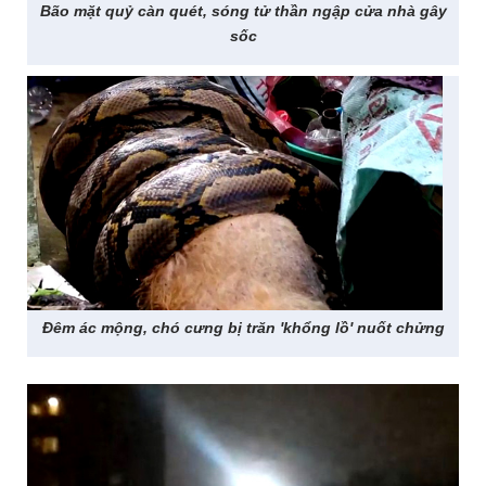
Bão mặt quỷ càn quét, sóng tử thần ngập cửa nhà gây
sốc
Đêm ác mộng, chó cưng bị trăn 'khổng lồ' nuốt chửng