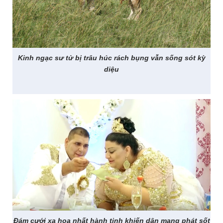
Kinh ngạc sư tử bị trâu húc rách bụng vẫn sống sót kỳ
diệu
Đám cưới xa hoa nhất hành tinh khiến dân mạng phát sốt