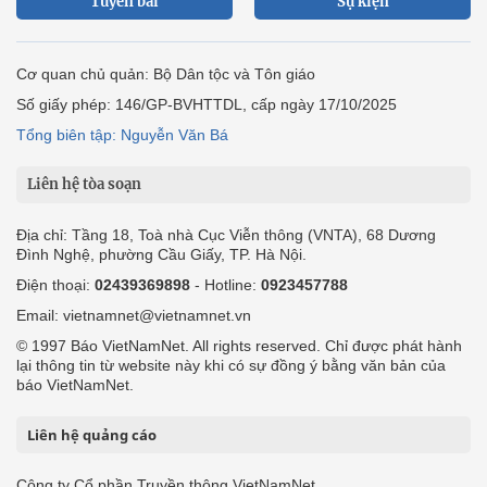
Tuyến bài
Sự kiện
Cơ quan chủ quản: Bộ Dân tộc và Tôn giáo
Số giấy phép: 146/GP-BVHTTDL, cấp ngày 17/10/2025
Tổng biên tập: Nguyễn Văn Bá
Liên hệ tòa soạn
Địa chỉ: Tầng 18, Toà nhà Cục Viễn thông (VNTA), 68 Dương
Đình Nghệ, phường Cầu Giấy, TP. Hà Nội.
Điện thoại:
02439369898
- Hotline:
0923457788
Email: vietnamnet@vietnamnet.vn
© 1997 Báo VietNamNet. All rights reserved. Chỉ được phát hành
lại thông tin từ website này khi có sự đồng ý bằng văn bản của
báo VietNamNet.
Liên hệ quảng cáo
Công ty Cổ phần Truyền thông VietNamNet