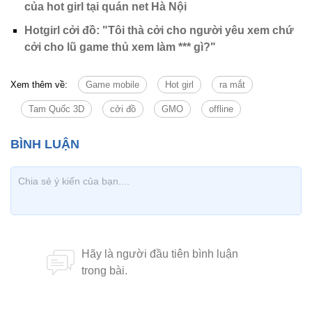
của hot girl tại quán net Hà Nội
Hotgirl cởi đồ: "Tôi thà cởi cho người yêu xem chứ
cởi cho lũ game thủ xem làm *** gì?"
Xem thêm về:
Game mobile
Hot girl
ra mắt
Tam Quốc 3D
cởi đồ
GMO
offline