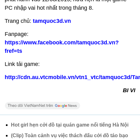
PC nhập vai hot nhất trong tháng 8.
Trang chủ:
tamquoc3d.vn
Fanpage:
https://www.facebook.com/tamquoc3d.vn?
fref=ts
Link tải game:
http://cdn.au.vtcmobile.vn/vtn1_vtc/tamquoc3d/
BI VI
Hot girl hẹn cởi đồ tại quán game nổi tiếng Hà Nội
(Clip) Toàn cảnh vụ việc thách đấu cởi đồ táo bạo